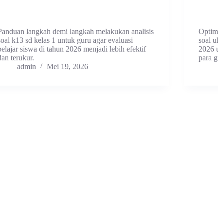
Panduan langkah demi langkah melakukan analisis
Optima
soal k13 sd kelas 1 untuk guru agar evaluasi
soal u
belajar siswa di tahun 2026 menjadi lebih efektif
2026 u
dan terukur.
para g
admin
Mei 19, 2026