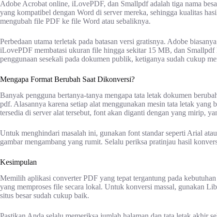
Adobe Acrobat online, iLovePDF, dan Smallpdf adalah tiga nama bes
yang kompatibel dengan Word di server mereka, sehingga kualitas has
mengubah file PDF ke file Word atau sebaliknya.
Perbedaan utama terletak pada batasan versi gratisnya. Adobe biasany
iLovePDF membatasi ukuran file hingga sekitar 15 MB, dan Smallpdf h
penggunaan sesekali pada dokumen publik, ketiganya sudah cukup me
Mengapa Format Berubah Saat Dikonversi?
Banyak pengguna bertanya-tanya mengapa tata letak dokumen berubah
pdf. Alasannya karena setiap alat menggunakan mesin tata letak yang 
tersedia di server alat tersebut, font akan diganti dengan yang mirip,
Untuk menghindari masalah ini, gunakan font standar seperti Arial a
gambar mengambang yang rumit. Selalu periksa pratinjau hasil konver
Kesimpulan
Memilih aplikasi converter PDF yang tepat tergantung pada kebutuhan 
yang memproses file secara lokal. Untuk konversi massal, gunakan Libr
situs besar sudah cukup baik.
Pastikan Anda selalu memeriksa jumlah halaman dan tata letak akhir 