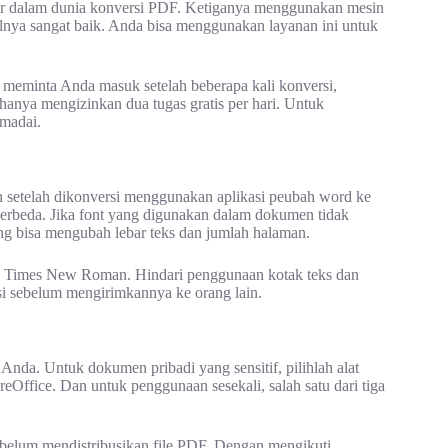
ar dalam dunia konversi PDF. Ketiganya menggunakan mesin
ilnya sangat baik. Anda bisa menggunakan layanan ini untuk
a meminta Anda masuk setelah beberapa kali konversi,
anya mengizinkan dua tugas gratis per hari. Untuk
madai.
 setelah dikonversi menggunakan aplikasi peubah word ke
berbeda. Jika font yang digunakan dalam dokumen tidak
 yang bisa mengubah lebar teks dan jumlah halaman.
tau Times New Roman. Hindari penggunaan kotak teks dan
si sebelum mengirimkannya ke orang lain.
Anda. Untuk dokumen pribadi yang sensitif, pilihlah alat
eOffice. Dan untuk penggunaan sesekali, salah satu dari tiga
sebelum mendistribusikan file PDF. Dengan mengikuti