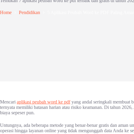
Temukan 7 aplikasi peubah word ke pdf terbaik dan gratis di tahun 2026
Home
Pendidikan
5 Aplikasi Peubah Word ke PDF Paling Aman 
Mencari
aplikasi peubah word ke pdf
yang andal seringkali membuat bi
ternyata memiliki batasan harian atau risiko keamanan. Di tahun 2026,
biaya sepeser pun.
Untungnya, ada beberapa metode yang benar-benar gratis dan aman u
operasi hingga layanan online yang tidak mengunggah data Anda ke ser