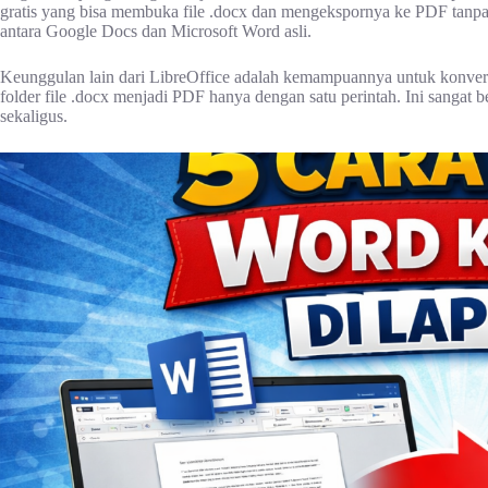
gratis yang bisa membuka file .docx dan mengekspornya ke PDF tanpa pe
antara Google Docs dan Microsoft Word asli.
Keunggulan lain dari LibreOffice adalah kemampuannya untuk konversi
folder file .docx menjadi PDF hanya dengan satu perintah. Ini sanga
sekaligus.