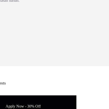
tasan harian.
osts
Apply Now - 30% Off