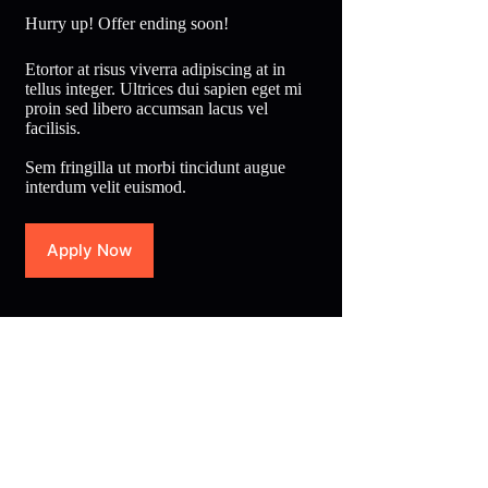
Hurry up! Offer ending soon!
Etortor at risus viverra adipiscing at in
tellus integer. Ultrices dui sapien eget mi
proin sed libero accumsan lacus vel
facilisis.
Sem fringilla ut morbi tincidunt augue
interdum velit euismod.
Apply Now