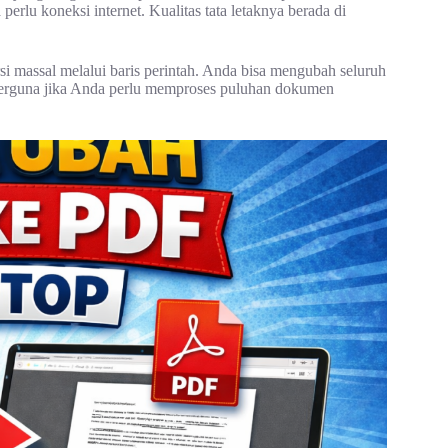
rlu koneksi internet. Kualitas tata letaknya berada di
 massal melalui baris perintah. Anda bisa mengubah seluruh
t berguna jika Anda perlu memproses puluhan dokumen