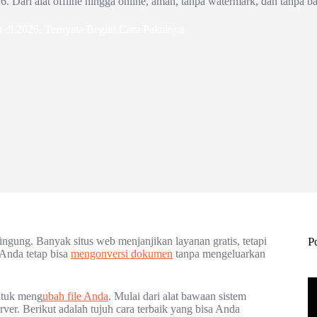
. Dari alat offline hingga online, aman, tanpa watermark, dan tanpa ba
di 2026, Ternyata Begini Cara Pakainya
ngung. Banyak situs web menjanjikan layanan gratis, tetapi
P
 Anda tetap bisa
mengonversi dokumen
tanpa mengeluarkan
ntuk meng
ubah file Anda
. Mulai dari alat bawaan sistem
ver. Berikut adalah tujuh cara terbaik yang bisa Anda