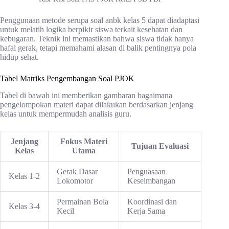
Penggunaan metode serupa soal anbk kelas 5 dapat diadaptasi
untuk melatih logika berpikir siswa terkait kesehatan dan
kebugaran. Teknik ini memastikan bahwa siswa tidak hanya
hafal gerak, tetapi memahami alasan di balik pentingnya pola
hidup sehat.
Tabel Matriks Pengembangan Soal PJOK
Tabel di bawah ini memberikan gambaran bagaimana
pengelompokan materi dapat dilakukan berdasarkan jenjang
kelas untuk mempermudah analisis guru.
Jenjang
Fokus Materi
Tujuan Evaluasi
Kelas
Utama
Gerak Dasar
Penguasaan
Kelas 1-2
Lokomotor
Keseimbangan
Permainan Bola
Koordinasi dan
Kelas 3-4
Kecil
Kerja Sama