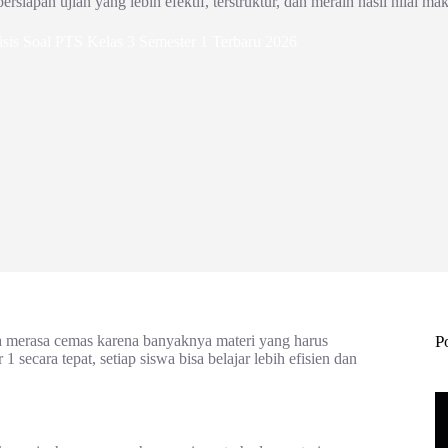
iapan ujian yang lebih efektif, terstruktur, dan meraih hasil nilai mak
isis Soal PTS Kelas 3 Semester 1 Terbaru 2026
a merasa cemas karena banyaknya materi yang harus
P
1 secara tepat, setiap siswa bisa belajar lebih efisien dan