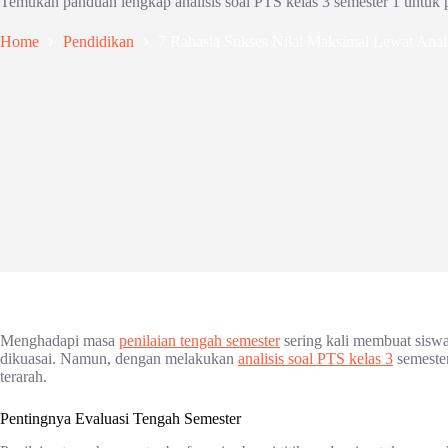
Temukan panduan lengkap analisis soal PTS kelas 3 semester 1 untuk pers
Home
Pendidikan
7 Rahasia Sukses Nilai Maksimal Lewat Anal
Menghadapi masa
penilaian tengah semester
sering kali membuat sisw
dikuasai. Namun, dengan melakukan
analisis soal PTS kelas 3
semester 
terarah.
Pentingnya Evaluasi Tengah Semester