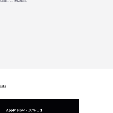
simal di sekolah.
osts
Apply Now - 30% Off