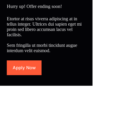
Hurry up! Offer ending soon!
Etortor at risus viverra adipiscing at in
tellus integer. Ultrices dui sapien eget mi
proin sed libero accumsan lacus vel
facilisis.
Sem fringilla ut morbi tincidunt augue
interdum velit euismod.
Apply Now