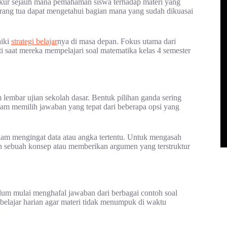
ngukur sejauh mana pemahaman siswa terhadap materi yang
 orang tua dapat mengetahui bagian mana yang sudah dikuasai
aiki
strategi belajar
nya di masa depan. Fokus utama dari
ti saat mereka mempelajari soal matematika kelas 4 semester
 lembar ujian sekolah dasar. Bentuk pilihan ganda sering
am memilih jawaban yang tepat dari beberapa opsi yang
 dalam mengingat data atau angka tertentu. Untuk mengasah
an sebuah konsep atau memberikan argumen yang terstruktur
lum mulai menghafal jawaban dari berbagai contoh soal
 belajar harian agar materi tidak menumpuk di waktu