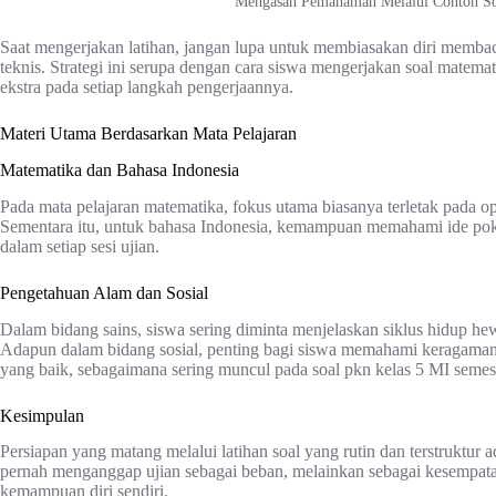
Mengasah Pemahaman Melalui Contoh Soa
Saat mengerjakan latihan, jangan lupa untuk membiasakan diri membaca
teknis. Strategi ini serupa dengan cara siswa mengerjakan soal matema
ekstra pada setiap langkah pengerjaannya.
Materi Utama Berdasarkan Mata Pelajaran
Matematika dan Bahasa Indonesia
Pada mata pelajaran matematika, fokus utama biasanya terletak pada oper
Sementara itu, untuk bahasa Indonesia, kemampuan memahami ide pok
dalam setiap sesi ujian.
Pengetahuan Alam dan Sosial
Dalam bidang sains, siswa sering diminta menjelaskan siklus hidup he
Adapun dalam bidang sosial, penting bagi siswa memahami keragaman
yang baik, sebagaimana sering muncul pada soal pkn kelas 5 MI semes
Kesimpulan
Persiapan yang matang melalui latihan soal yang rutin dan terstruktur
pernah menganggap ujian sebagai beban, melainkan sebagai kesempa
kemampuan diri sendiri.