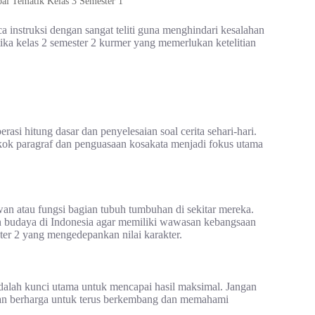
l Tematik Kelas 3 Semester 1
 instruksi dengan sangat teliti guna menghindari kesalahan
tika kelas 2 semester 2 kurmer yang memerlukan ketelitian
asi hitung dasar dan penyelesaian soal cerita sehari-hari.
ok paragraf dan penguasaan kosakata menjadi fokus utama
wan atau fungsi bagian tubuh tumbuhan di sekitar mereka.
 budaya di Indonesia agar memiliki wawasan kebangsaan
ter 2 yang mengedepankan nilai karakter.
 adalah kunci utama untuk mencapai hasil maksimal. Jangan
tan berharga untuk terus berkembang dan memahami