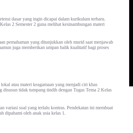
ensi dasar yang ingin dicapai dalam kurikulum terbaru.
elas 2 Semester 2 guna melihat kesinambungan materi
laman pemahaman yang ditunjukkan oleh murid saat menjawab
if namun juga memberikan umpan balik kualitatif bagi proses
n lokal atau materi keagamaan yang menjadi ciri khas
g disusun tidak tumpang tindih dengan Tugas Tema 2 Kelas
n variasi soal yang terlalu kontras. Pendekatan ini membuat
dah dipahami oleh anak usia kelas 1.