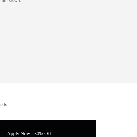
itif siswa.
osts
Apply Now - 30% Off