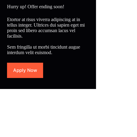
Hurry up! Offer ending soon!
Etortor at risus viverra adipiscing at in
tellus integer. Ultrices dui sapien eget mi
proin sed libero accumsan lacus vel
facilisis.
Sem fringilla ut morbi tincidunt augue
interdum velit euismod.
Apply Now