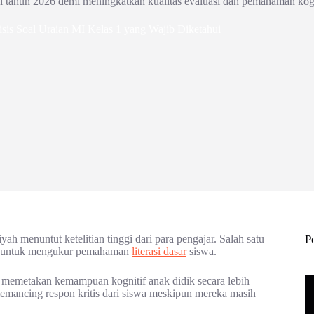
di tahun 2026 demi meningkatkan kualitas evaluasi dan pemahaman kogn
sis Soal Uraian MI Kelas 1 yang Wajib Diketahui
yah menuntut ketelitian tinggi dari para pengajar. Salah satu
P
1 untuk mengukur pemahaman
literasi dasar
siswa.
memetakan kemampuan kognitif anak didik secara lebih
memancing respon kritis dari siswa meskipun mereka masih