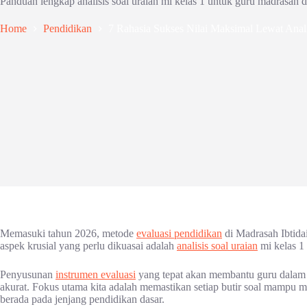
Panduan lengkap analisis soal uraian mi kelas 1 untuk guru madrasah 
Home
Pendidikan
7 Rahasia Sukses Nilai Maksimal Lewat Anali
Memasuki tahun 2026, metode
evaluasi pendidikan
di Madrasah Ibtidai
aspek krusial yang perlu dikuasai adalah
analisis soal uraian
mi kelas 
Penyusunan
instrumen evaluasi
yang tepat akan membantu guru dalam 
akurat. Fokus utama kita adalah memastikan setiap butir soal mampu 
berada pada jenjang pendidikan dasar.