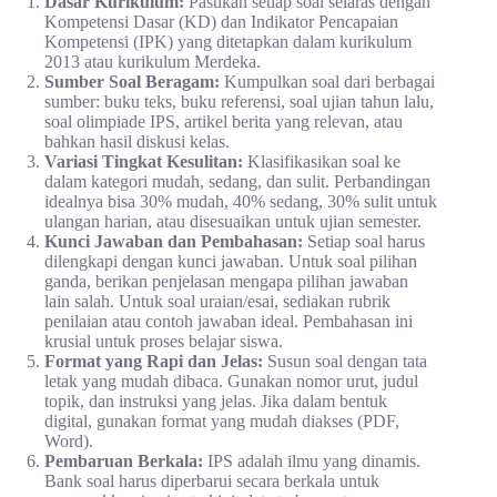
Dasar Kurikulum:
Pastikan setiap soal selaras dengan
Kompetensi Dasar (KD) dan Indikator Pencapaian
Kompetensi (IPK) yang ditetapkan dalam kurikulum
2013 atau kurikulum Merdeka.
Sumber Soal Beragam:
Kumpulkan soal dari berbagai
sumber: buku teks, buku referensi, soal ujian tahun lalu,
soal olimpiade IPS, artikel berita yang relevan, atau
bahkan hasil diskusi kelas.
Variasi Tingkat Kesulitan:
Klasifikasikan soal ke
dalam kategori mudah, sedang, dan sulit. Perbandingan
idealnya bisa 30% mudah, 40% sedang, 30% sulit untuk
ulangan harian, atau disesuaikan untuk ujian semester.
Kunci Jawaban dan Pembahasan:
Setiap soal harus
dilengkapi dengan kunci jawaban. Untuk soal pilihan
ganda, berikan penjelasan mengapa pilihan jawaban
lain salah. Untuk soal uraian/esai, sediakan rubrik
penilaian atau contoh jawaban ideal. Pembahasan ini
krusial untuk proses belajar siswa.
Format yang Rapi dan Jelas:
Susun soal dengan tata
letak yang mudah dibaca. Gunakan nomor urut, judul
topik, dan instruksi yang jelas. Jika dalam bentuk
digital, gunakan format yang mudah diakses (PDF,
Word).
Pembaruan Berkala:
IPS adalah ilmu yang dinamis.
Bank soal harus diperbarui secara berkala untuk