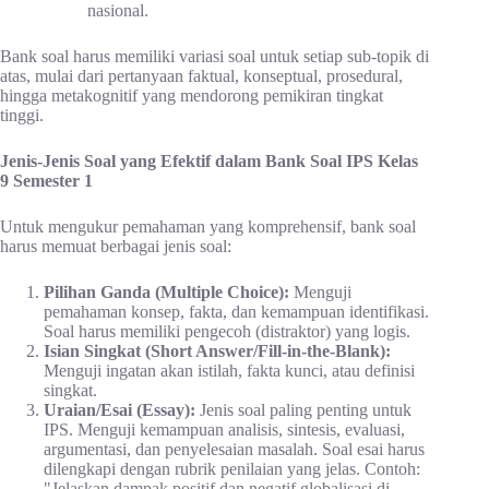
nasional.
Bank soal harus memiliki variasi soal untuk setiap sub-topik di
atas, mulai dari pertanyaan faktual, konseptual, prosedural,
hingga metakognitif yang mendorong pemikiran tingkat
tinggi.
Jenis-Jenis Soal yang Efektif dalam Bank Soal IPS Kelas
9 Semester 1
Untuk mengukur pemahaman yang komprehensif, bank soal
harus memuat berbagai jenis soal:
Pilihan Ganda (Multiple Choice):
Menguji
pemahaman konsep, fakta, dan kemampuan identifikasi.
Soal harus memiliki pengecoh (distraktor) yang logis.
Isian Singkat (Short Answer/Fill-in-the-Blank):
Menguji ingatan akan istilah, fakta kunci, atau definisi
singkat.
Uraian/Esai (Essay):
Jenis soal paling penting untuk
IPS. Menguji kemampuan analisis, sintesis, evaluasi,
argumentasi, dan penyelesaian masalah. Soal esai harus
dilengkapi dengan rubrik penilaian yang jelas. Contoh:
"Jelaskan dampak positif dan negatif globalisasi di