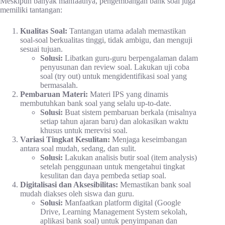
Meskipun banyak manfaatnya, pengembangan bank soal juga
memiliki tantangan:
Kualitas Soal:
Tantangan utama adalah memastikan
soal-soal berkualitas tinggi, tidak ambigu, dan menguji
sesuai tujuan.
Solusi:
Libatkan guru-guru berpengalaman dalam
penyusunan dan review soal. Lakukan uji coba
soal (try out) untuk mengidentifikasi soal yang
bermasalah.
Pembaruan Materi:
Materi IPS yang dinamis
membutuhkan bank soal yang selalu up-to-date.
Solusi:
Buat sistem pembaruan berkala (misalnya
setiap tahun ajaran baru) dan alokasikan waktu
khusus untuk merevisi soal.
Variasi Tingkat Kesulitan:
Menjaga keseimbangan
antara soal mudah, sedang, dan sulit.
Solusi:
Lakukan analisis butir soal (item analysis)
setelah penggunaan untuk mengetahui tingkat
kesulitan dan daya pembeda setiap soal.
Digitalisasi dan Aksesibilitas:
Memastikan bank soal
mudah diakses oleh siswa dan guru.
Solusi:
Manfaatkan platform digital (Google
Drive, Learning Management System sekolah,
aplikasi bank soal) untuk penyimpanan dan