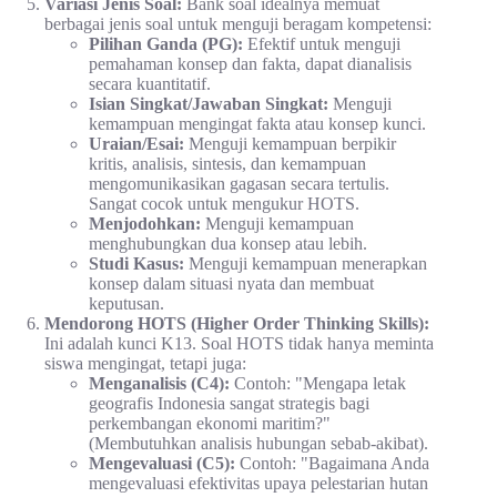
Variasi Jenis Soal:
Bank soal idealnya memuat
berbagai jenis soal untuk menguji beragam kompetensi:
Pilihan Ganda (PG):
Efektif untuk menguji
pemahaman konsep dan fakta, dapat dianalisis
secara kuantitatif.
Isian Singkat/Jawaban Singkat:
Menguji
kemampuan mengingat fakta atau konsep kunci.
Uraian/Esai:
Menguji kemampuan berpikir
kritis, analisis, sintesis, dan kemampuan
mengomunikasikan gagasan secara tertulis.
Sangat cocok untuk mengukur HOTS.
Menjodohkan:
Menguji kemampuan
menghubungkan dua konsep atau lebih.
Studi Kasus:
Menguji kemampuan menerapkan
konsep dalam situasi nyata dan membuat
keputusan.
Mendorong HOTS (Higher Order Thinking Skills):
Ini adalah kunci K13. Soal HOTS tidak hanya meminta
siswa mengingat, tetapi juga:
Menganalisis (C4):
Contoh: "Mengapa letak
geografis Indonesia sangat strategis bagi
perkembangan ekonomi maritim?"
(Membutuhkan analisis hubungan sebab-akibat).
Mengevaluasi (C5):
Contoh: "Bagaimana Anda
mengevaluasi efektivitas upaya pelestarian hutan