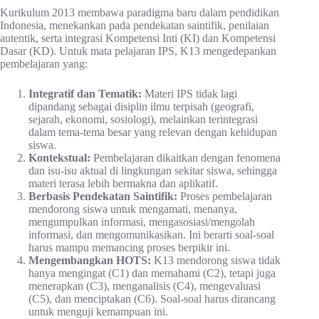
Kurikulum 2013 membawa paradigma baru dalam pendidikan
Indonesia, menekankan pada pendekatan saintifik, penilaian
autentik, serta integrasi Kompetensi Inti (KI) dan Kompetensi
Dasar (KD). Untuk mata pelajaran IPS, K13 mengedepankan
pembelajaran yang:
Integratif dan Tematik:
Materi IPS tidak lagi
dipandang sebagai disiplin ilmu terpisah (geografi,
sejarah, ekonomi, sosiologi), melainkan terintegrasi
dalam tema-tema besar yang relevan dengan kehidupan
siswa.
Kontekstual:
Pembelajaran dikaitkan dengan fenomena
dan isu-isu aktual di lingkungan sekitar siswa, sehingga
materi terasa lebih bermakna dan aplikatif.
Berbasis Pendekatan Saintifik:
Proses pembelajaran
mendorong siswa untuk mengamati, menanya,
mengumpulkan informasi, mengasosiasi/mengolah
informasi, dan mengomunikasikan. Ini berarti soal-soal
harus mampu memancing proses berpikir ini.
Mengembangkan HOTS:
K13 mendorong siswa tidak
hanya mengingat (C1) dan memahami (C2), tetapi juga
menerapkan (C3), menganalisis (C4), mengevaluasi
(C5), dan menciptakan (C6). Soal-soal harus dirancang
untuk menguji kemampuan ini.