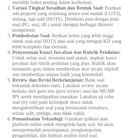
memiliki bobot penting dalam kurikulum.
Variasi Tingkat Kesulitan dan Bentuk Soal:
Pastikan
ada proporsi yang seimbang antara soal mudah (LOTS),
sedang, dan sulit (HOTS). Demikian pula dengan jenis
soal (PG, esai, dll.) untuk menguji berbagai dimensi
kompetensi.
Pembobotan Soal:
Berikan bobot yang lebih tinggi
untuk soal-soal HOTS atau soal yang menguji KD yang
lebih kompleks dan esensial.
Penyusunan Kunci Jawaban dan Rubrik Penilaian:
Untuk setiap soal, terutama soal uraian, siapkan kunci
jawaban dan rubrik penilaian yang jelas. Rubrik akan
memandu guru dalam memberikan skor secara objektif
dan memberikan umpan balik yang konstruktif.
Review dan Revisi Berkelanjutan:
Bank soal
bukanlah dokumen statis. Lakukan review secara
berkala oleh guru lain (peer review) atau tim MGMP
IPS untuk mendapatkan masukan. Lakukan uji coba
soal (try-out) pada kelompok siswa untuk
mengidentifikasi soal yang bermasalah (misalnya,
terlalu sulit, ambigu, atau tidak valid).
Pemanfaatan Teknologi:
Gunakan aplikasi atau
platform online untuk mengelola bank soal. Ini akan
mempermudah penyimpanan, pengkategorian,
pengambilan, dan bahkan analisis hasil soal.