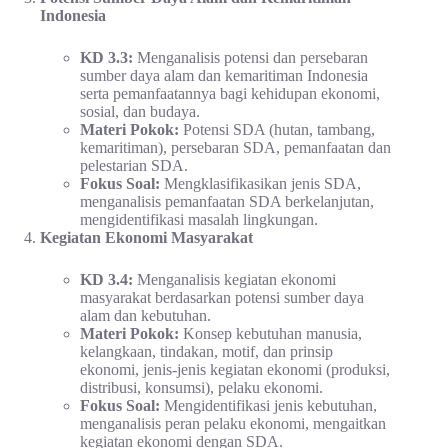
Indonesia
KD 3.3:
Menganalisis potensi dan persebaran
sumber daya alam dan kemaritiman Indonesia
serta pemanfaatannya bagi kehidupan ekonomi,
sosial, dan budaya.
Materi Pokok:
Potensi SDA (hutan, tambang,
kemaritiman), persebaran SDA, pemanfaatan dan
pelestarian SDA.
Fokus Soal:
Mengklasifikasikan jenis SDA,
menganalisis pemanfaatan SDA berkelanjutan,
mengidentifikasi masalah lingkungan.
Kegiatan Ekonomi Masyarakat
KD 3.4:
Menganalisis kegiatan ekonomi
masyarakat berdasarkan potensi sumber daya
alam dan kebutuhan.
Materi Pokok:
Konsep kebutuhan manusia,
kelangkaan, tindakan, motif, dan prinsip
ekonomi, jenis-jenis kegiatan ekonomi (produksi,
distribusi, konsumsi), pelaku ekonomi.
Fokus Soal:
Mengidentifikasi jenis kebutuhan,
menganalisis peran pelaku ekonomi, mengaitkan
kegiatan ekonomi dengan SDA.