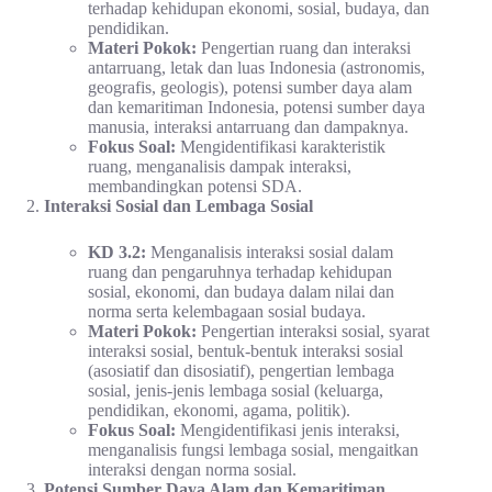
terhadap kehidupan ekonomi, sosial, budaya, dan
pendidikan.
Materi Pokok:
Pengertian ruang dan interaksi
antarruang, letak dan luas Indonesia (astronomis,
geografis, geologis), potensi sumber daya alam
dan kemaritiman Indonesia, potensi sumber daya
manusia, interaksi antarruang dan dampaknya.
Fokus Soal:
Mengidentifikasi karakteristik
ruang, menganalisis dampak interaksi,
membandingkan potensi SDA.
Interaksi Sosial dan Lembaga Sosial
KD 3.2:
Menganalisis interaksi sosial dalam
ruang dan pengaruhnya terhadap kehidupan
sosial, ekonomi, dan budaya dalam nilai dan
norma serta kelembagaan sosial budaya.
Materi Pokok:
Pengertian interaksi sosial, syarat
interaksi sosial, bentuk-bentuk interaksi sosial
(asosiatif dan disosiatif), pengertian lembaga
sosial, jenis-jenis lembaga sosial (keluarga,
pendidikan, ekonomi, agama, politik).
Fokus Soal:
Mengidentifikasi jenis interaksi,
menganalisis fungsi lembaga sosial, mengaitkan
interaksi dengan norma sosial.
Potensi Sumber Daya Alam dan Kemaritiman