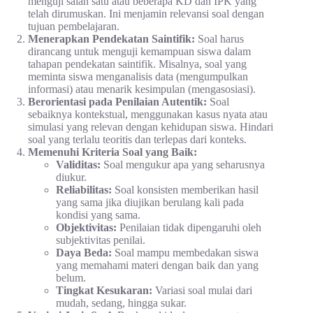
menguji salah satu atau beberapa KD dan IPK yang
telah dirumuskan. Ini menjamin relevansi soal dengan
tujuan pembelajaran.
Menerapkan Pendekatan Saintifik:
Soal harus
dirancang untuk menguji kemampuan siswa dalam
tahapan pendekatan saintifik. Misalnya, soal yang
meminta siswa menganalisis data (mengumpulkan
informasi) atau menarik kesimpulan (mengasosiasi).
Berorientasi pada Penilaian Autentik:
Soal
sebaiknya kontekstual, menggunakan kasus nyata atau
simulasi yang relevan dengan kehidupan siswa. Hindari
soal yang terlalu teoritis dan terlepas dari konteks.
Memenuhi Kriteria Soal yang Baik:
Validitas:
Soal mengukur apa yang seharusnya
diukur.
Reliabilitas:
Soal konsisten memberikan hasil
yang sama jika diujikan berulang kali pada
kondisi yang sama.
Objektivitas:
Penilaian tidak dipengaruhi oleh
subjektivitas penilai.
Daya Beda:
Soal mampu membedakan siswa
yang memahami materi dengan baik dan yang
belum.
Tingkat Kesukaran:
Variasi soal mulai dari
mudah, sedang, hingga sukar.