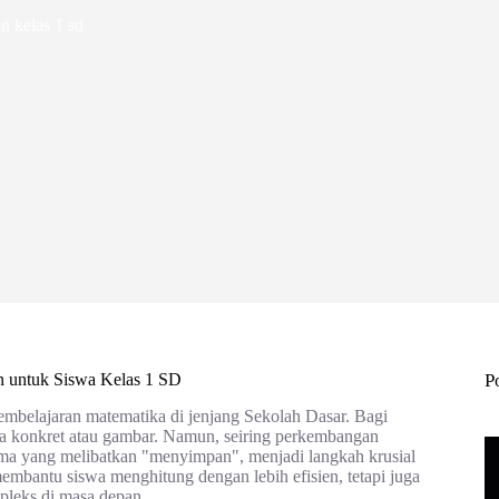
 kelas 1 sd
 untuk Siswa Kelas 1 SD
P
embelajaran matematika di jenjang Sekolah Dasar. Bagi
da konkret atau gambar. Namun, seiring perkembangan
ma yang melibatkan "menyimpan", menjadi langkah krusial
embantu siswa menghitung dengan lebih efisien, tetapi juga
pleks di masa depan.