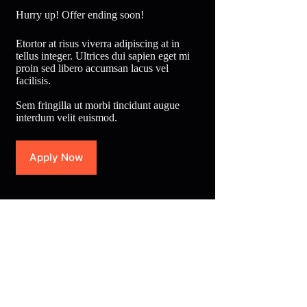
Hurry up! Offer ending soon!
Etortor at risus viverra adipiscing at in
tellus integer. Ultrices dui sapien eget mi
proin sed libero accumsan lacus vel
facilisis.
Sem fringilla ut morbi tincidunt augue
interdum velit euismod.
Apply Now