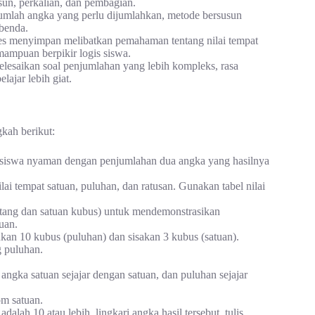
sun, perkalian, dan pembagian.
umlah angka yang perlu dijumlahkan, metode bersusun
 benda.
s menyimpan melibatkan pemahaman tentang nilai tempat
ampuan berpikir logis siswa.
elesaikan soal penjumlahan yang lebih kompleks, rasa
ajar lebih giat.
kah berikut:
 siswa nyaman dengan penjumlahan dua angka yang hasilnya
lai tempat satuan, puluhan, dan ratusan. Gunakan tabel nilai
tang dan satuan kubus) untuk mendemonstrasikan
uan.
an 10 kubus (puluhan) dan sisakan 3 kubus (satuan).
 puluhan.
angka satuan sejajar dengan satuan, dan puluhan sejajar
m satuan.
dalah 10 atau lebih, lingkari angka hasil tersebut, tulis