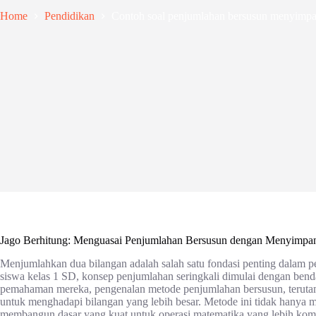
Home
Pendidikan
Contoh soal penjumlahan bersusun menyimpan
Jago Berhitung: Menguasai Penjumlahan Bersusun dengan Menyimpan
Menjumlahkan dua bilangan adalah salah satu fondasi penting dalam p
siswa kelas 1 SD, konsep penjumlahan seringkali dimulai dengan ben
pemahaman mereka, pengenalan metode penjumlahan bersusun, teruta
untuk menghadapi bilangan yang lebih besar. Metode ini tidak hanya m
membangun dasar yang kuat untuk operasi matematika yang lebih kom