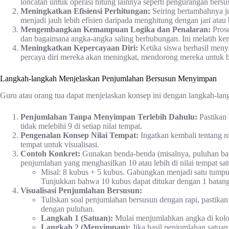
loncatan untuk operasi hitung lainnya seperti pengurangan bersu
Meningkatkan Efisiensi Perhitungan:
Seiring bertambahnya j
menjadi jauh lebih efisien daripada menghitung dengan jari atau
Mengembangkan Kemampuan Logika dan Penalaran:
Prose
dan bagaimana angka-angka saling berhubungan. Ini melatih kem
Meningkatkan Kepercayaan Diri:
Ketika siswa berhasil meny
percaya diri mereka akan meningkat, mendorong mereka untuk bel
Langkah-langkah Menjelaskan Penjumlahan Bersusun Menyimpan
Guru atau orang tua dapat menjelaskan konsep ini dengan langkah-lang
Penjumlahan Tanpa Menyimpan Terlebih Dahulu:
Pastikan
tidak melebihi 9 di setiap nilai tempat.
Pengenalan Konsep Nilai Tempat:
Ingatkan kembali tentang ni
tempat untuk visualisasi.
Contoh Konkret:
Gunakan benda-benda (misalnya, puluhan ba
penjumlahan yang menghasilkan 10 atau lebih di nilai tempat sat
Misal: 8 kubus + 5 kubus. Gabungkan menjadi satu tumpuk
Tunjukkan bahwa 10 kubus dapat ditukar dengan 1 batang
Visualisasi Penjumlahan Bersusun:
Tuliskan soal penjumlahan bersusun dengan rapi, pastikan 
dengan puluhan.
Langkah 1 (Satuan):
Mulai menjumlahkan angka di kolo
Langkah 2 (Menyimpan):
Jika hasil penjumlahan satuan a