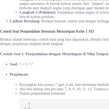
angka satuannya di bawah kolom satuan, dan "simpan" a
berbeda atau lingkari angka yang disimpan agar mudah terl
Langkah 3 (Puluhan):
Jumlahkan semua angka di kolom p
bawah kolom puluhan.
Latihan Berulang:
Berikan banyak contoh soal dengan berbag
Contoh Soal Penjumlahan Bersusun Menyimpan Kelas 1 SD
Berikut adalah beberapa contoh soal yang bisa digunakan, dimulai dari
dengan penjelasan langkah demi langkah.
Contoh Soal 1: Penjumlahan dengan Menyimpan di Nilai Tempat
Soal:
7 + 5 = ?
Penjelasan:
Bayangkan kita punya 7 apel. Lalu, kita mendapat tambahan
Jika kita hitung satu per satu: 7, 8, 9, 10, 11, 12. Totalnya
Dalam penjumlahan bersusun:
  7

+ 5
