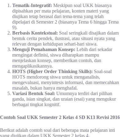
Tematik-Integratif:
Meskipun soal UKK biasanya
dipisahkan per mata pelajaran, konten materi yang
diujikan tetap berasal dari tema-tema yang telah
dipelajari di Semester 2 (biasanya Tema 6 hingga Tema
9).
Berbasis Kontekstual:
Soal seringkali disajikan dalam
bentuk cerita pendek, ilustrasi, atau situasi nyata yang
relevan dengan kehidupan sehari-hari siswa.
Menguji Pemahaman Konsep:
Lebih dari sekadar
mengingat definisi, siswa diharapkan mampu
menjelaskan konsep, memberikan contoh, dan
mengaplikasikannya.
HOTS (Higher Order Thinking Skills):
Soal-soal
HOTS mendorong siswa untuk menganalisis,
mengevaluasi, menyintesis informasi, dan memecahkan
masalah, bukan hanya menghafal.
Variasi Bentuk Soal:
Umumnya terdiri dari pilihan
ganda, isian singkat, dan uraian (esai) yang mengukur
berbagai tingkat kognitif.
Contoh Soal UKK Semester 2 Kelas 4 SD K13 Revisi 2016
Berikut adalah contoh soal dari beberapa mata pelajaran inti
yang diujikan dalam UKK Semester 2 kelas 4.