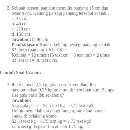
Sebuah persegi panjang memiliki panjang 15 cm dan
lebar 8 cm. Keliling persegi panjang tersebut adalah…
a. 23 cm
b. 46 cm
c. 120 cm
d. 150 cm
Jawaban:
b. 46 cm
Pembahasan:
Rumus keliling persegi panjang adalah
$2 times (panjang + lebar)$.
Keliling = $2 times (15 text cm + 8 text cm) = 2 times
23 text cm = 46 text cm$.
Contoh Soal Uraian:
Ibu membeli 2,5 kg gula pasir. Kemudian, Ibu
menggunakan 0,75 kg gula untuk membuat kue. Berapa
sisa gula pasir Ibu sekarang?
Jawaban:
Sisa gula pasir = $2,5 text kg – 0,75 text kg$
Untuk memudahkan pengurangan, samakan banyak
angka di belakang koma:
$2,50 text kg – 0,75 text kg = 1,75 text kg$
Jadi, sisa gula pasir Ibu adalah 1,75 kg.