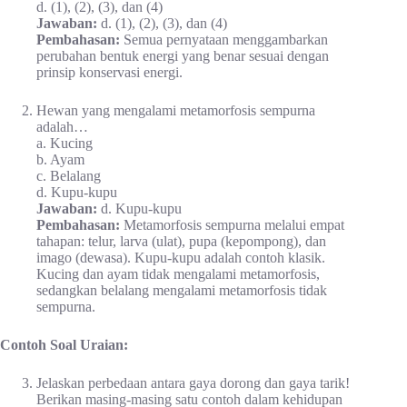
d. (1), (2), (3), dan (4)
Jawaban:
d. (1), (2), (3), dan (4)
Pembahasan:
Semua pernyataan menggambarkan
perubahan bentuk energi yang benar sesuai dengan
prinsip konservasi energi.
Hewan yang mengalami metamorfosis sempurna
adalah…
a. Kucing
b. Ayam
c. Belalang
d. Kupu-kupu
Jawaban:
d. Kupu-kupu
Pembahasan:
Metamorfosis sempurna melalui empat
tahapan: telur, larva (ulat), pupa (kepompong), dan
imago (dewasa). Kupu-kupu adalah contoh klasik.
Kucing dan ayam tidak mengalami metamorfosis,
sedangkan belalang mengalami metamorfosis tidak
sempurna.
Contoh Soal Uraian:
Jelaskan perbedaan antara gaya dorong dan gaya tarik!
Berikan masing-masing satu contoh dalam kehidupan