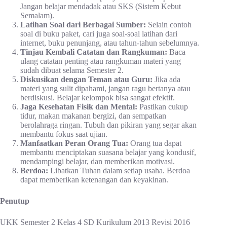
Jangan belajar mendadak atau SKS (Sistem Kebut
Semalam).
Latihan Soal dari Berbagai Sumber:
Selain contoh
soal di buku paket, cari juga soal-soal latihan dari
internet, buku penunjang, atau tahun-tahun sebelumnya.
Tinjau Kembali Catatan dan Rangkuman:
Baca
ulang catatan penting atau rangkuman materi yang
sudah dibuat selama Semester 2.
Diskusikan dengan Teman atau Guru:
Jika ada
materi yang sulit dipahami, jangan ragu bertanya atau
berdiskusi. Belajar kelompok bisa sangat efektif.
Jaga Kesehatan Fisik dan Mental:
Pastikan cukup
tidur, makan makanan bergizi, dan sempatkan
berolahraga ringan. Tubuh dan pikiran yang segar akan
membantu fokus saat ujian.
Manfaatkan Peran Orang Tua:
Orang tua dapat
membantu menciptakan suasana belajar yang kondusif,
mendampingi belajar, dan memberikan motivasi.
Berdoa:
Libatkan Tuhan dalam setiap usaha. Berdoa
dapat memberikan ketenangan dan keyakinan.
Penutup
UKK Semester 2 Kelas 4 SD Kurikulum 2013 Revisi 2016