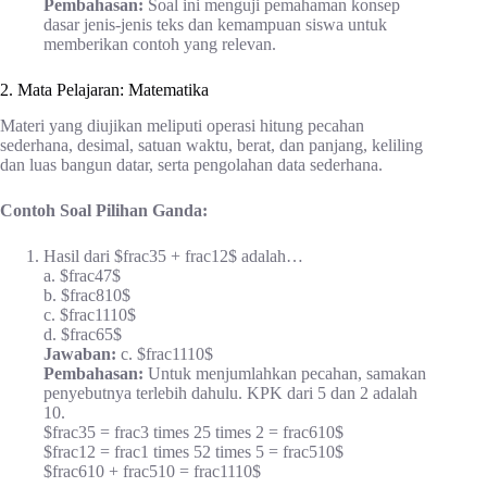
Pembahasan:
Soal ini menguji pemahaman konsep
dasar jenis-jenis teks dan kemampuan siswa untuk
memberikan contoh yang relevan.
2. Mata Pelajaran: Matematika
Materi yang diujikan meliputi operasi hitung pecahan
sederhana, desimal, satuan waktu, berat, dan panjang, keliling
dan luas bangun datar, serta pengolahan data sederhana.
Contoh Soal Pilihan Ganda:
Hasil dari $frac35 + frac12$ adalah…
a. $frac47$
b. $frac810$
c. $frac1110$
d. $frac65$
Jawaban:
c. $frac1110$
Pembahasan:
Untuk menjumlahkan pecahan, samakan
penyebutnya terlebih dahulu. KPK dari 5 dan 2 adalah
10.
$frac35 = frac3 times 25 times 2 = frac610$
$frac12 = frac1 times 52 times 5 = frac510$
$frac610 + frac510 = frac1110$