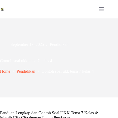
Skip
to
content
September 17, 2025
Pendidikan
Contoh soal ukk tema 7 kelas 4
Home
Pendidikan
Contoh soal ukk tema 7 kelas 4
Panduan Lengkap dan Contoh Soal UKK Tema 7 Kelas 4:
Meraih Cita-Cita dengan Penuh Persiapan