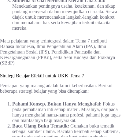
Subtema 3: Giat Berusaha Meraih Cita-Cita:
Menekankan pentingnya usaha, ketekunan, dan sikap
pantang menyerah dalam mewujudkan cita-cita. Siswa
diajak untuk merencanakan langkah-langkah konkret
dan memahami hak serta kewajiban terkait cita-cita
mereka.
Mata pelajaran yang terintegrasi dalam Tema 7 meliputi
Bahasa Indonesia, Ilmu Pengetahuan Alam (IPA), Ilmu
Pengetahuan Sosial (IPS), Pendidikan Pancasila dan
Kewarganegaraan (PPKn), serta Seni Budaya dan Prakarya
(SBdP).
Strategi Belajar Efektif untuk UKK Tema 7
Persiapan yang matang adalah kunci keberhasilan. Berikut
beberapa strategi belajar yang bisa diterapkan:
Pahami Konsep, Bukan Hanya Menghafal:
Fokus
pada pemahaman inti setiap materi. Misalnya, daripada
hanya menghafal nama-nama profesi, pahami juga tugas
dan manfaatnya bagi masyarakat.
Baca Ulang Buku Tematik:
Gunakan buku tematik
sebagai sumber utama. Bacalah kembali setiap subtema,
soroti poin-poin penting, dan buat catatan ringkas.