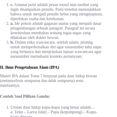
c.
Amanat puisi adalah pesan moral atau nasihat yang
ingin disampaikan penulis. Puisi tersebut menunjukkan
bahwa untuk menjadi penulis hebat yang menginspirasi,
diperlukan usaha dan ketekunan.
a.
Ide pokok adalah gagasan utama yang menjadi dasar
pengembangan sebuah paragraf. Paragraf ini secara
keseluruhan membahas tentang tugas-tugas yang
dilakukan oleh dokter hewan.
b.
Dalam etika wawancara, setelah salam, penting
untuk memperkenalkan diri agar narasumber tahu siapa
yang bertanya dan menjelaskan tujuan wawancara agar
narasumber memahami konteks pertanyaan.
II. Ilmu Pengetahuan Alam (IPA)
Materi IPA dalam Tema 7 berpusat pada daur hidup hewan
(metamorfosis sempurna dan tidak sempurna) serta
manfaatnya.
Contoh Soal Pilihan Ganda:
Urutan daur hidup kupu-kupu yang benar adalah…
a. Telur – Larva (ulat) – Pupa (kepompong) – Kupu-
kupu dewasa