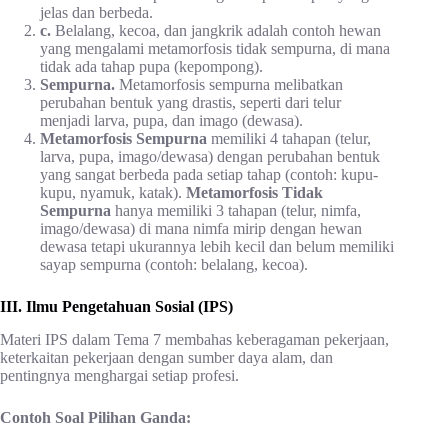
jelas dan berbeda.
c.
Belalang, kecoa, dan jangkrik adalah contoh hewan
yang mengalami metamorfosis tidak sempurna, di mana
tidak ada tahap pupa (kepompong).
Sempurna.
Metamorfosis sempurna melibatkan
perubahan bentuk yang drastis, seperti dari telur
menjadi larva, pupa, dan imago (dewasa).
Metamorfosis Sempurna
memiliki 4 tahapan (telur,
larva, pupa, imago/dewasa) dengan perubahan bentuk
yang sangat berbeda pada setiap tahap (contoh: kupu-
kupu, nyamuk, katak).
Metamorfosis Tidak
Sempurna
hanya memiliki 3 tahapan (telur, nimfa,
imago/dewasa) di mana nimfa mirip dengan hewan
dewasa tetapi ukurannya lebih kecil dan belum memiliki
sayap sempurna (contoh: belalang, kecoa).
III. Ilmu Pengetahuan Sosial (IPS)
Materi IPS dalam Tema 7 membahas keberagaman pekerjaan,
keterkaitan pekerjaan dengan sumber daya alam, dan
pentingnya menghargai setiap profesi.
Contoh Soal Pilihan Ganda: