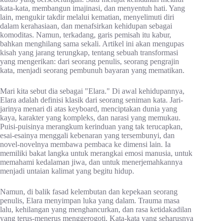
kata-kata, membangun imajinasi, dan menyentuh hati. Yang
lain, mengukir takdir melalui kematian, menyelimuti diri
dalam kerahasiaan, dan menafsirkan kehidupan sebagai
komoditas. Namun, terkadang, garis pemisah itu kabur,
bahkan menghilang sama sekali. Artikel ini akan mengupas
kisah yang jarang terungkap, tentang sebuah transformasi
yang mengerikan: dari seorang penulis, seorang pengrajin
kata, menjadi seorang pembunuh bayaran yang mematikan.
Mari kita sebut dia sebagai "Elara." Di awal kehidupannya,
Elara adalah definisi klasik dari seorang seniman kata. Jari-
jarinya menari di atas keyboard, menciptakan dunia yang
kaya, karakter yang kompleks, dan narasi yang memukau.
Puisi-puisinya merangkum kerinduan yang tak terucapkan,
esai-esainya menggali kebenaran yang tersembunyi, dan
novel-novelnya membawa pembaca ke dimensi lain. Ia
memiliki bakat langka untuk merangkai emosi manusia, untuk
memahami kedalaman jiwa, dan untuk menerjemahkannya
menjadi untaian kalimat yang begitu hidup.
Namun, di balik fasad kelembutan dan kepekaan seorang
penulis, Elara menyimpan luka yang dalam. Trauma masa
lalu, kehilangan yang menghancurkan, dan rasa ketidakadilan
yang terus-menerus menggerogoti. Kata-kata yang seharusnya