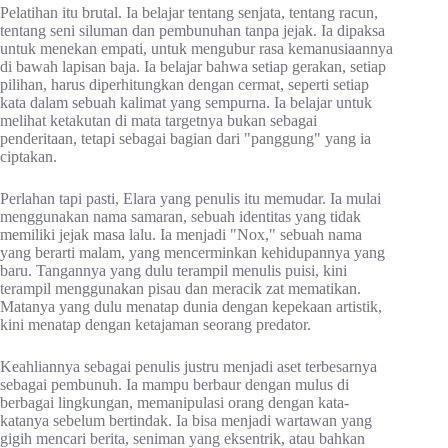
Pelatihan itu brutal. Ia belajar tentang senjata, tentang racun,
tentang seni siluman dan pembunuhan tanpa jejak. Ia dipaksa
untuk menekan empati, untuk mengubur rasa kemanusiaannya
di bawah lapisan baja. Ia belajar bahwa setiap gerakan, setiap
pilihan, harus diperhitungkan dengan cermat, seperti setiap
kata dalam sebuah kalimat yang sempurna. Ia belajar untuk
melihat ketakutan di mata targetnya bukan sebagai
penderitaan, tetapi sebagai bagian dari "panggung" yang ia
ciptakan.
Perlahan tapi pasti, Elara yang penulis itu memudar. Ia mulai
menggunakan nama samaran, sebuah identitas yang tidak
memiliki jejak masa lalu. Ia menjadi "Nox," sebuah nama
yang berarti malam, yang mencerminkan kehidupannya yang
baru. Tangannya yang dulu terampil menulis puisi, kini
terampil menggunakan pisau dan meracik zat mematikan.
Matanya yang dulu menatap dunia dengan kepekaan artistik,
kini menatap dengan ketajaman seorang predator.
Keahliannya sebagai penulis justru menjadi aset terbesarnya
sebagai pembunuh. Ia mampu berbaur dengan mulus di
berbagai lingkungan, memanipulasi orang dengan kata-
katanya sebelum bertindak. Ia bisa menjadi wartawan yang
gigih mencari berita, seniman yang eksentrik, atau bahkan