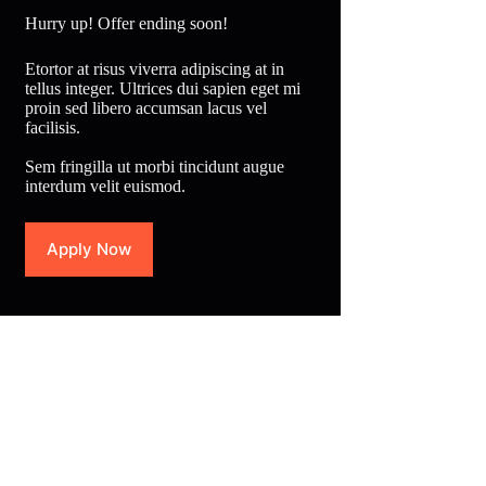
Hurry up! Offer ending soon!
Etortor at risus viverra adipiscing at in
tellus integer. Ultrices dui sapien eget mi
proin sed libero accumsan lacus vel
facilisis.
Sem fringilla ut morbi tincidunt augue
interdum velit euismod.
Apply Now