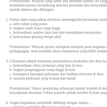
Pembahasan:
Wilayah yang subur dan memiliki sumber air yang
bermukim karena mendukung aktivitas pertanian dan menyediak
mudah diakses dan dibangun.
Faktor alam yang paling dominan memengaruhi persebaran pend
a. suhu udara yang panas
b. tingkat curah hujan yang tinggi
c. ketersediaan sumber daya laut dan kemudahan transportasi
d. keberadaan gunung berapi aktif
Pembahasan:
Wilayah pesisir seringkali menjadi pusat kegiatan
perdagangan, serta memiliki akses transportasi yang lebih mudah 
Urbanisasi adalah fenomena perpindahan penduduk dari desa ke 
a. ketersediaan lahan pertanian yang luas di desa
b. tingkat pengangguran yang tinggi di kota
c. kurangnya lapangan pekerjaan dan fasilitas ekonomi di desa
d. suasana pedesaan yang tenang dan damai
Pembahasan:
Faktor pendorong urbanisasi adalah kondisi di de
kesempatan ekonomi. Faktor penarik adalah kondisi di kota yan
Angka kepadatan penduduk dihitung dengan rumus…
a. Jumlah penduduk dibagi luas wilayah