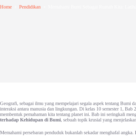
Home
Pendidikan
Memahami Bumi Sebagai Rumah Kita: Latihan
Geografi, sebagai ilmu yang mempelajari segala aspek tentang Bumi
interaksi antara manusia dan lingkungan. Di kelas 10 semester 1, Ba
membentuk pemahaman kita tentang planet ini. Bab ini seringkali men
terhadap Kehidupan di Bumi
, sebuah topik krusial yang menjelask
Memahami persebaran penduduk bukanlah sekadar menghafal angka. Ini 