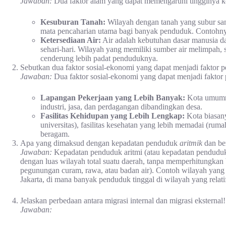
Jawaban:
Dua faktor alam yang dapat memengaruhi tingginya k
Kesuburan Tanah:
Wilayah dengan tanah yang subur sa
mata pencaharian utama bagi banyak penduduk. Contohnya 
Ketersediaan Air:
Air adalah kebutuhan dasar manusia dan
sehari-hari. Wilayah yang memiliki sumber air melimpah, se
cenderung lebih padat penduduknya.
Sebutkan dua faktor sosial-ekonomi yang dapat menjadi faktor pe
Jawaban:
Dua faktor sosial-ekonomi yang dapat menjadi faktor p
Lapangan Pekerjaan yang Lebih Banyak:
Kota umumny
industri, jasa, dan perdagangan dibandingkan desa.
Fasilitas Kehidupan yang Lebih Lengkap:
Kota biasany
universitas), fasilitas kesehatan yang lebih memadai (rumah
beragam.
Apa yang dimaksud dengan kepadatan penduduk
aritmik
dan ber
Jawaban:
Kepadatan penduduk aritmi (atau kepadatan penduduk
dengan luas wilayah total suatu daerah, tanpa memperhitungkan 
pegunungan curam, rawa, atau badan air). Contoh wilayah yang 
Jakarta, di mana banyak penduduk tinggal di wilayah yang relatif
Jelaskan perbedaan antara migrasi internal dan migrasi eksternal!
Jawaban: