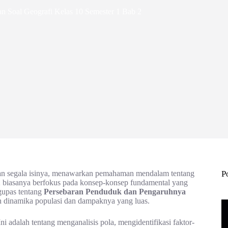
 Soal Geografi Kelas 10 Semester 1 Bab 2
 dan segala isinya, menawarkan pemahaman mendalam tentang
P
b 2 biasanya berfokus pada konsep-konsep fundamental yang
gupas tentang
Persebaran Penduduk dan Pengaruhnya
an dinamika populasi dan dampaknya yang luas.
adalah tentang menganalisis pola, mengidentifikasi faktor-