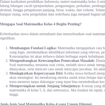
Dalam kurikulum pendidikan Indonesia, materi matematika kelas 4 um
hitung bilangan cacah (penjumlahan, pengurangan, perkalian, pembag
desimal, hingga pengukuran panjang, berat, waktu, dan volume. Selain 
bangun ruang, serta pengolahan data sederhana juga menjadi bagian tak
Mengapa Soal Matematika Kelas 4 Begitu Penting?
Keberhasilan siswa dalam memahami dan menyelesaikan soal matemati
signifikan.
Membangun Fondasi Logika:
Matematika mengajarkan cara berp
yang logis, membutuhkan identifikasi informasi yang relevan, pe
Keterampilan ini akan terbawa dalam berbagai aspek kehidupan.
Mengembangkan Keterampilan Pemecahan Masalah:
Dunia 
Soal matematika, terutama soal cerita, melatih siswa untuk menga
ditanyakan, serta mencari cara untuk mencapai jawaban. Ini ada
Meningkatkan Kepercayaan Diri:
Ketika siswa berhasil menj
akan meningkat. Ini mendorong mereka untuk terus belajar dan t
terus-menerus tanpa dukungan yang tepat bisa menimbulkan ke
Mempersiapkan untuk Jenjang Selanjutnya:
Konsep yang dipe
matematika di kelas 5, 6, dan seterusnya. Jika fondasi ini rapuh,
tinggi.
Jenis-Jenis Soal Matematika Kelas 4 yang Umum Ditemui