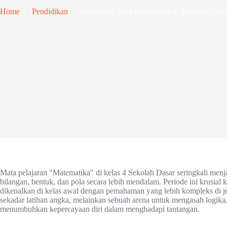
Home
Pendidikan
Membedah Soal Mata Kelas 4: Fondasi Logi
Mata pelajaran "Matematika" di kelas 4 Sekolah Dasar seringkali men
bilangan, bentuk, dan pola secara lebih mendalam. Periode ini krusial
dikenalkan di kelas awal dengan pemahaman yang lebih kompleks di je
sekadar latihan angka, melainkan sebuah arena untuk mengasah logi
menumbuhkan kepercayaan diri dalam menghadapi tantangan.