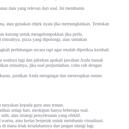
tau data yang relevan dari soal. Ini membantu
na, atau gunakan objek nyata jika memungkinkan. Tentukan
kan kurung untuk mengelompokkan jika perlu.
 (misalnya, pizza yang dipotong), atau samakan
gkah perhitungan secara rapi agar mudah diperiksa kembali.
a soalnya lagi dan pikirkan apakah jawaban Anda masuk
ikan (misalnya, jika soal penjumlahan, coba cek dengan
ukuran, pastikan Anda mengingat dan menerapkan rumus
ra tanyakan kepada guru atau teman.
atihan setiap hari, meskipun hanya beberapa soal.
lit, atau strategi penyelesaian yang efektif.
l warna, atau kertas berpetak untuk membantu visualisasi.
is di mana letak kesalahannya dan jangan ulangi lagi.