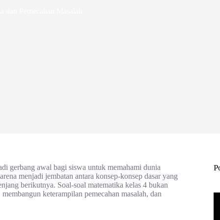
ka dan Pemecahan Masalah
jadi gerbang awal bagi siswa untuk memahami dunia
P
 karena menjadi jembatan antara konsep-konsep dasar yang
njang berikutnya. Soal-soal matematika kelas 4 bukan
ka, membangun keterampilan pemecahan masalah, dan