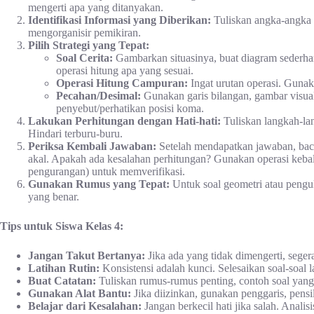
mengerti apa yang ditanyakan.
Identifikasi Informasi yang Diberikan:
Tuliskan angka-angka a
mengorganisir pemikiran.
Pilih Strategi yang Tepat:
Soal Cerita:
Gambarkan situasinya, buat diagram sederha
operasi hitung apa yang sesuai.
Operasi Hitung Campuran:
Ingat urutan operasi. Guna
Pecahan/Desimal:
Gunakan garis bilangan, gambar visual
penyebut/perhatikan posisi koma.
Lakukan Perhitungan dengan Hati-hati:
Tuliskan langkah-lan
Hindari terburu-buru.
Periksa Kembali Jawaban:
Setelah mendapatkan jawaban, bac
akal. Apakah ada kesalahan perhitungan? Gunakan operasi kebal
pengurangan) untuk memverifikasi.
Gunakan Rumus yang Tepat:
Untuk soal geometri atau peng
yang benar.
Tips untuk Siswa Kelas 4:
Jangan Takut Bertanya:
Jika ada yang tidak dimengerti, sege
Latihan Rutin:
Konsistensi adalah kunci. Selesaikan soal-soal l
Buat Catatan:
Tuliskan rumus-rumus penting, contoh soal yang su
Gunakan Alat Bantu:
Jika diizinkan, gunakan penggaris, pensi
Belajar dari Kesalahan:
Jangan berkecil hati jika salah. Analis