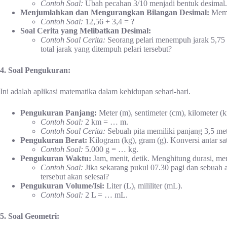
Contoh Soal:
Ubah pecahan 3/10 menjadi bentuk desimal.
Menjumlahkan dan Mengurangkan Bilangan Desimal:
Mempe
Contoh Soal:
12,56 + 3,4 = ?
Soal Cerita yang Melibatkan Desimal:
Contoh Soal Cerita:
Seorang pelari menempuh jarak 5,75 
total jarak yang ditempuh pelari tersebut?
4. Soal Pengukuran:
Ini adalah aplikasi matematika dalam kehidupan sehari-hari.
Pengukuran Panjang:
Meter (m), sentimeter (cm), kilometer (k
Contoh Soal:
2 km = … m.
Contoh Soal Cerita:
Sebuah pita memiliki panjang 3,5 mete
Pengukuran Berat:
Kilogram (kg), gram (g). Konversi antar sa
Contoh Soal:
5.000 g = … kg.
Pengukuran Waktu:
Jam, menit, detik. Menghitung durasi, me
Contoh Soal:
Jika sekarang pukul 07.30 pagi dan sebuah a
tersebut akan selesai?
Pengukuran Volume/Isi:
Liter (L), mililiter (mL).
Contoh Soal:
2 L = … mL.
5. Soal Geometri: