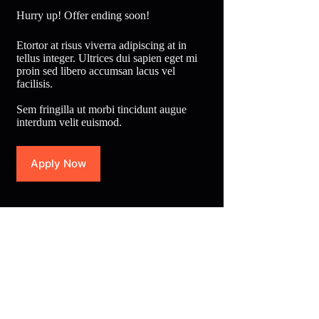
Hurry up! Offer ending soon!
Etortor at risus viverra adipiscing at in
tellus integer. Ultrices dui sapien eget mi
proin sed libero accumsan lacus vel
facilisis.
Sem fringilla ut morbi tincidunt augue
interdum velit euismod.
Apply Now