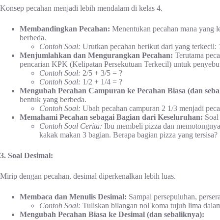
Konsep pecahan menjadi lebih mendalam di kelas 4.
Membandingkan Pecahan:
Menentukan pecahan mana yang lebi
berbeda.
Contoh Soal:
Urutkan pecahan berikut dari yang terkecil: 1
Menjumlahkan dan Mengurangkan Pecahan:
Terutama peca
pencarian KPK (Kelipatan Persekutuan Terkecil) untuk penyebu
Contoh Soal:
2/5 + 3/5 = ?
Contoh Soal:
1/2 + 1/4 = ?
Mengubah Pecahan Campuran ke Pecahan Biasa (dan sebal
bentuk yang berbeda.
Contoh Soal:
Ubah pecahan campuran 2 1/3 menjadi peca
Memahami Pecahan sebagai Bagian dari Keseluruhan:
Soal 
Contoh Soal Cerita:
Ibu membeli pizza dan memotongnya 
kakak makan 3 bagian. Berapa bagian pizza yang tersisa?
3. Soal Desimal:
Mirip dengan pecahan, desimal diperkenalkan lebih luas.
Membaca dan Menulis Desimal:
Sampai persepuluhan, persera
Contoh Soal:
Tuliskan bilangan nol koma tujuh lima dala
Mengubah Pecahan Biasa ke Desimal (dan sebaliknya):