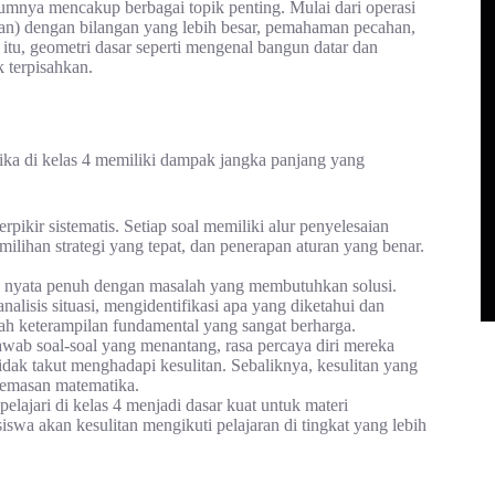
umnya mencakup berbagai topik penting. Mulai dari operasi
ian) dengan bilangan yang lebih besar, pemahaman pecahan,
itu, geometri dasar seperti mengenal bangun datar dan
 terpisahkan.
ka di kelas 4 memiliki dampak jangka panjang yang
ikir sistematis. Setiap soal memiliki alur penyelesaian
milihan strategi yang tepat, dan penerapan aturan yang benar.
nyata penuh dengan masalah yang membutuhkan solusi.
nalisis situasi, mengidentifikasi apa yang diketahui dan
lah keterampilan fundamental yang sangat berharga.
awab soal-soal yang menantang, rasa percaya diri mereka
idak takut menghadapi kesulitan. Sebaliknya, kesulitan yang
cemasan matematika.
lajari di kelas 4 menjadi dasar kuat untuk materi
 siswa akan kesulitan mengikuti pelajaran di tingkat yang lebih