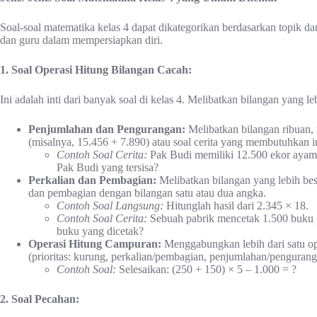
Soal-soal matematika kelas 4 dapat dikategorikan berdasarkan topik d
dan guru dalam mempersiapkan diri.
1. Soal Operasi Hitung Bilangan Cacah:
Ini adalah inti dari banyak soal di kelas 4. Melibatkan bilangan yang l
Penjumlahan dan Pengurangan:
Melibatkan bilangan ribuan, 
(misalnya, 15.456 + 7.890) atau soal cerita yang membutuhkan in
Contoh Soal Cerita:
Pak Budi memiliki 12.500 ekor ayam.
Pak Budi yang tersisa?
Perkalian dan Pembagian:
Melibatkan bilangan yang lebih besa
dan pembagian dengan bilangan satu atau dua angka.
Contoh Soal Langsung:
Hitunglah hasil dari 2.345 × 18.
Contoh Soal Cerita:
Sebuah pabrik mencetak 1.500 buku per
buku yang dicetak?
Operasi Hitung Campuran:
Menggabungkan lebih dari satu op
(prioritas: kurung, perkalian/pembagian, penjumlahan/pengurang
Contoh Soal:
Selesaikan: (250 + 150) × 5 – 1.000 = ?
2. Soal Pecahan: