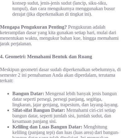
konsep sudut, jenis-jenis sudut (lancip, siku-siku,
tumpul), dan cara mengukurnya menggunakan busur
derajat (jika diperkenalkan di tingkat ini).
Mengapa Pengukuran Penting?
Pengukuran adalah
keterampilan dasar yang kita gunakan setiap hari, mulai dari
menentukan waktu, mengukur bahan kue, hingga memahami
jarak perjalanan.
4. Geometri: Memahami Bentuk dan Ruang
Meskipun geometri dasar sudah diperkenalkan sebelumnya, di
semester 2 ini pemahaman Anda akan diperdalam, terutama
terkait:
Bangun Datar:
Mengenal lebih banyak jenis bangun
datar seperti persegi, persegi panjang, segitiga,
lingkaran, jajar genjang, trapesium, dan layang-layang.
Sifat-sifat Bangun Datar:
Memahami ciri-ciri setiap
bangun datar, seperti jumlah sisi, jumlah sudut, dan
kesamaan panjang sisi.
Keliling dan Luas Bangun Datar:
Menghitung
keliling (panjang tepi) dan luas (luas area) dari bangun-
bangun datar yang telah dipelajari. Ini merupakan