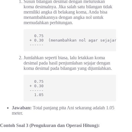
Susun bilangan desimal dengan meluruskan
koma desimalnya. Jika salah satu bilangan tidak
memiliki angka di belakang koma, Anda bisa
menambahkannya dengan angka nol untuk
memudahkan perhitungan.
  0.75

+ 0.30  (menambahkan nol agar sejajar)

------
Jumlahkan seperti biasa, lalu letakkan koma
desimal pada hasil penjumlahan sejajar dengan
koma desimal pada bilangan yang dijumlahkan.
  0.75

+ 0.30

------

  1.05
Jawaban:
Total panjang pita Ani sekarang adalah 1.05
meter.
Contoh Soal 3 (Pengukuran dan Operasi Hitung):