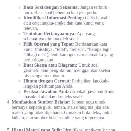
Baca Soal dengan Seksama:
Jangan terburu-
buru. Baca soal beberapa kali jika perlu.
Identifikasi Informasi Penting:
Garis bawahi
atau catat angka-angka dan kata kunci yang
relevan.
Tentukan Pertanyaannya:
Apa yang
sebenarnya diminta oleh soal?
Pilih Operasi yang Tepat:
Berdasarkan kata
kunci (misalnya, "total", "selisih", "berapa lagi",
"dibagi rata"), tentukan operasi matematika yang
perlu digunakan.
Buat Sketsa atau Diagram:
Untuk soal
geometri atau pengukuran, menggambar sketsa
bisa sangat membantu.
Hitung dengan Cermat:
Perhatikan langkah-
langkah perhitungan Anda.
Periksa Jawaban Anda:
Apakah jawaban Anda
masuk akal dalam konteks soal?
Manfaatkan Sumber Belajar:
Jangan ragu untuk
bertanya kepada guru, teman, atau orang tua jika ada
materi yang tidak dipahami. Gunakan buku teks, buku
latihan, dan sumber belajar online yang terpercaya.
Ulangi Materi yang Sulit:
Identifikasi topik-topik yang