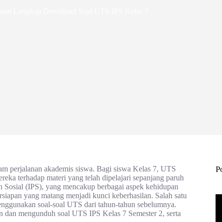
duan Lengkap Download Soal UTS IPS Kelas 7
lam perjalanan akademis siswa. Bagi siswa Kelas 7, UTS
P
ka terhadap materi yang telah dipelajari sepanjang paruh
n Sosial (IPS), yang mencakup berbagai aspek kehidupan
ersiapan yang matang menjadi kunci keberhasilan. Salah satu
 menggunakan soal-soal UTS dari tahun-tahun sebelumnya.
n dan mengunduh soal UTS IPS Kelas 7 Semester 2, serta