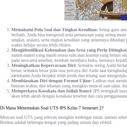
Memahami Pola Soal dan Tingkat Kesulitan:
Setiap guru ata
berlatih, Anda bisa mengenali pola pertanyaan yang sering muncul
singkat, uraian), serta tingkat kesulitan yang umumnya dihada
waktu belajar secara lebih efisien.
Mengidentifikasi Kelemahan dan Area yang Perlu Ditingka
materi-materi yang masih terasa sulit atau konsep yang belum 
pada area-area tersebut, kembali membaca buku, bertanya kepad
Meningkatkan Kepercayaan Diri:
Semakin sering Anda berlat
benar, semakin besar pula rasa percaya diri Anda saat menghadap
membantu Anda berpikir lebih jernih dan tenang saat mengerjaka
Membiasakan Diri dengan Format Ujian:
Latihan soal memba
batasan waktu, dan tekanan yang mungkin muncul saat ujian. Ini
Memperkaya Kosakata dan Istilah Kunci:
IPS seringkali kaya
akan lebih akrab dengan kosakata tersebut dan cara penggunaan
Di Mana Menemukan Soal UTS IPS Kelas 7 Semester 2?
Mencari soal UTS yang relevan mungkin terdengar rumit, namun sebe
Berikut adalah beberapa tempat yang paling umum dan efektif: