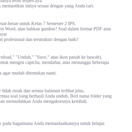
sanya lebih terpercaya.
k memastikan isinya sesuai dengan yang Anda cari.
enar-benar untuk Kelas 7 Semester 2 IPS.
en Word, atau bahkan gambar? Soal dalam format PDF atau
ayar.
t profesional dan terstruktur dengan baik?
wnload," "Unduh," "Save," atau ikon panah ke bawah).
untuk mengisi captcha, mendaftar, atau menunggu beberapa
a agar mudah ditemukan nanti.
e tidak rusak dan semua halaman terlihat jelas.
mua soal yang berhasil Anda unduh. Beri nama folder yang
i akan memudahkan Anda mengaksesnya kembali.
tak pada bagaimana Anda memanfaatkannya untuk belajar.