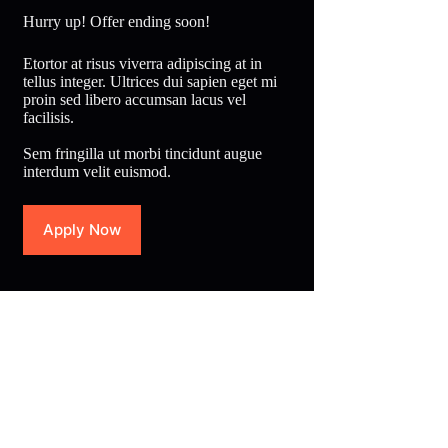
Hurry up! Offer ending soon!
Etortor at risus viverra adipiscing at in
tellus integer. Ultrices dui sapien eget mi
proin sed libero accumsan lacus vel
facilisis.
Sem fringilla ut morbi tincidunt augue
interdum velit euismod.
Apply Now