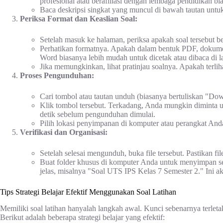
profesional atau berafiliasi dengan lembaga pendidikan bia
Baca deskripsi singkat yang muncul di bawah tautan untu
Periksa Format dan Keaslian Soal:
Setelah masuk ke halaman, periksa apakah soal tersebut b
Perhatikan formatnya. Apakah dalam bentuk PDF, dokum
Word biasanya lebih mudah untuk dicetak atau dibaca di l
Jika memungkinkan, lihat pratinjau soalnya. Apakah terliha
Proses Pengunduhan:
Cari tombol atau tautan unduh (biasanya bertuliskan "Do
Klik tombol tersebut. Terkadang, Anda mungkin diminta 
detik sebelum pengunduhan dimulai.
Pilih lokasi penyimpanan di komputer atau perangkat And
Verifikasi dan Organisasi:
Setelah selesai mengunduh, buka file tersebut. Pastikan fil
Buat folder khusus di komputer Anda untuk menyimpan se
jelas, misalnya "Soal UTS IPS Kelas 7 Semester 2." In
Tips Strategi Belajar Efektif Menggunakan Soal Latihan
Memiliki soal latihan hanyalah langkah awal. Kunci sebenarnya terle
Berikut adalah beberapa strategi belajar yang efektif: