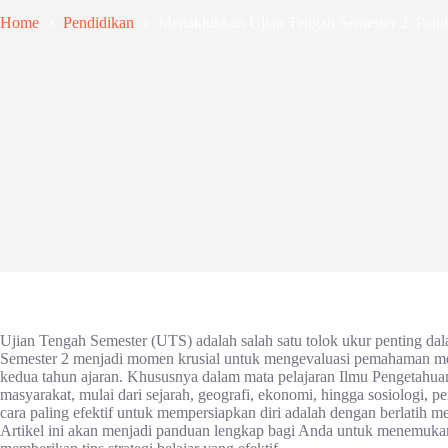
Home
Pendidikan
Menaklukkan Ujian Tengah Semester 2: Pan
Ujian Tengah Semester (UTS) adalah salah satu tolok ukur penting da
Semester 2 menjadi momen krusial untuk mengevaluasi pemahaman mere
kedua tahun ajaran. Khususnya dalam mata pelajaran Ilmu Pengetahua
masyarakat, mulai dari sejarah, geografi, ekonomi, hingga sosiologi, p
cara paling efektif untuk mempersiapkan diri adalah dengan berlatih
Artikel ini akan menjadi panduan lengkap bagi Anda untuk menemuka