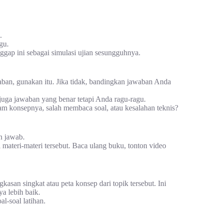
.
gu.
gap ini sebagai simulasi ujian sesungguhnya.
waban, gunakan itu. Jika tidak, bandingkan jawaban Anda
juga jawaban yang benar tetapi Anda ragu-ragu.
m konsepnya, salah membaca soal, atau kesalahan teknis?
ah jawab.
materi-materi tersebut. Baca ulang buku, tonton video
asan singkat atau peta konsep dari topik tersebut. Ini
a lebih baik.
l-soal latihan.