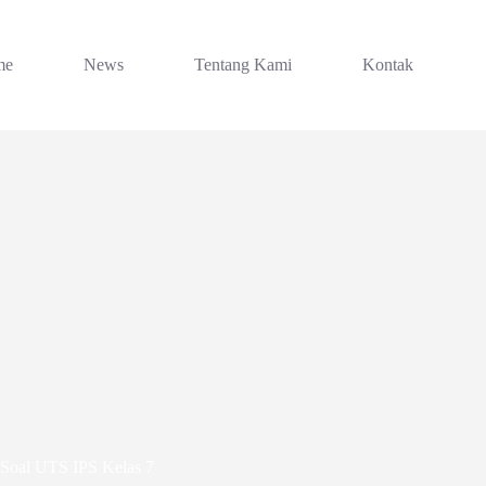
me
News
Tentang Kami
Kontak
Soal UTS IPS Kelas 7