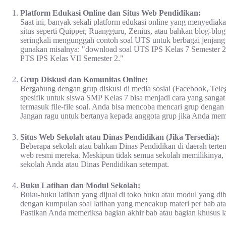
Platform Edukasi Online dan Situs Web Pendidikan:
Saat ini, banyak sekali platform edukasi online yang menyediak
situs seperti Quipper, Ruangguru, Zenius, atau bahkan blog-blog
seringkali mengunggah contoh soal UTS untuk berbagai jenjang 
gunakan misalnya: "download soal UTS IPS Kelas 7 Semester 2,"
PTS IPS Kelas VII Semester 2."
Grup Diskusi dan Komunitas Online:
Bergabung dengan grup diskusi di media sosial (Facebook, Tel
spesifik untuk siswa SMP Kelas 7 bisa menjadi cara yang sangat e
termasuk file-file soal. Anda bisa mencoba mencari grup dengan
Jangan ragu untuk bertanya kepada anggota grup jika Anda memb
Situs Web Sekolah atau Dinas Pendidikan (Jika Tersedia):
Beberapa sekolah atau bahkan Dinas Pendidikan di daerah tertent
web resmi mereka. Meskipun tidak semua sekolah memilikinya,
sekolah Anda atau Dinas Pendidikan setempat.
Buku Latihan dan Modul Sekolah:
Buku-buku latihan yang dijual di toko buku atau modul yang dib
dengan kumpulan soal latihan yang mencakup materi per bab ata
Pastikan Anda memeriksa bagian akhir bab atau bagian khusus la