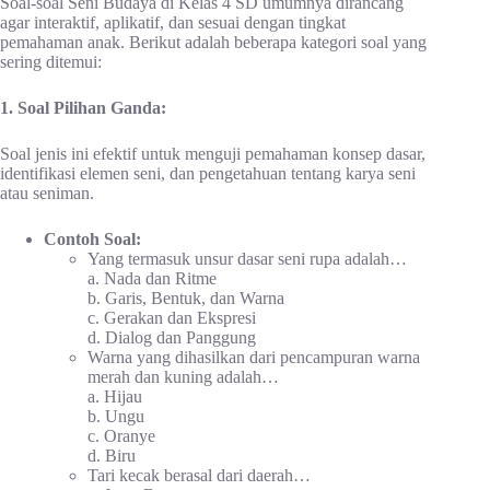
Soal-soal Seni Budaya di Kelas 4 SD umumnya dirancang
agar interaktif, aplikatif, dan sesuai dengan tingkat
pemahaman anak. Berikut adalah beberapa kategori soal yang
sering ditemui:
1. Soal Pilihan Ganda:
Soal jenis ini efektif untuk menguji pemahaman konsep dasar,
identifikasi elemen seni, dan pengetahuan tentang karya seni
atau seniman.
Contoh Soal:
Yang termasuk unsur dasar seni rupa adalah…
a. Nada dan Ritme
b. Garis, Bentuk, dan Warna
c. Gerakan dan Ekspresi
d. Dialog dan Panggung
Warna yang dihasilkan dari pencampuran warna
merah dan kuning adalah…
a. Hijau
b. Ungu
c. Oranye
d. Biru
Tari kecak berasal dari daerah…