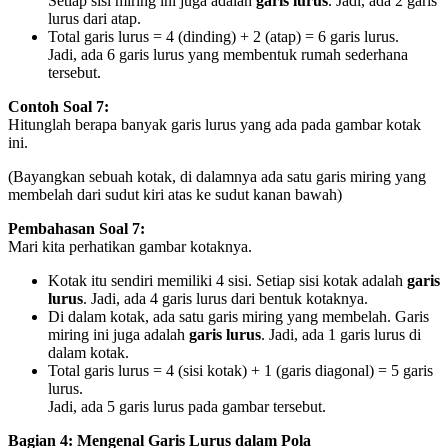
Setiap sisi miring ini juga adalah
garis lurus
. Jadi, ada 2 garis
lurus dari atap.
Total garis lurus = 4 (dinding) + 2 (atap) = 6 garis lurus.
Jadi, ada 6 garis lurus yang membentuk rumah sederhana
tersebut.
Contoh Soal 7:
Hitunglah berapa banyak garis lurus yang ada pada gambar kotak
ini.
(Bayangkan sebuah kotak, di dalamnya ada satu garis miring yang
membelah dari sudut kiri atas ke sudut kanan bawah)
Pembahasan Soal 7:
Mari kita perhatikan gambar kotaknya.
Kotak itu sendiri memiliki 4 sisi. Setiap sisi kotak adalah
garis
lurus
. Jadi, ada 4 garis lurus dari bentuk kotaknya.
Di dalam kotak, ada satu garis miring yang membelah. Garis
miring ini juga adalah
garis lurus
. Jadi, ada 1 garis lurus di
dalam kotak.
Total garis lurus = 4 (sisi kotak) + 1 (garis diagonal) = 5 garis
lurus.
Jadi, ada 5 garis lurus pada gambar tersebut.
Bagian 4: Mengenal Garis Lurus dalam Pola