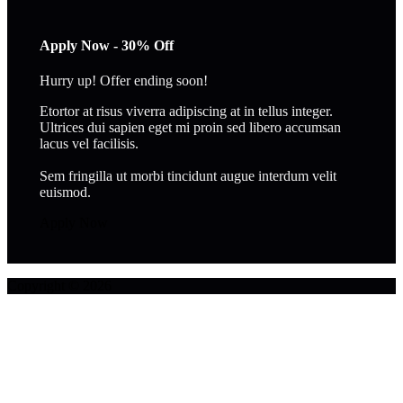
Apply Now - 30% Off
Hurry up! Offer ending soon!
Etortor at risus viverra adipiscing at in tellus integer.
Ultrices dui sapien eget mi proin sed libero accumsan
lacus vel facilisis.
Sem fringilla ut morbi tincidunt augue interdum velit
euismod.
Apply Now
Copyright © 2026