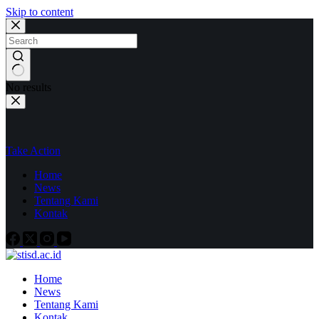
Skip to content
No results
Take Action
Home
News
Tentang Kami
Kontak
Home
News
Tentang Kami
Kontak