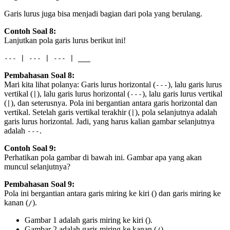
Garis lurus juga bisa menjadi bagian dari pola yang berulang.
Contoh Soal 8:
Lanjutkan pola garis lurus berikut ini!
--- | --- | --- | ___
Pembahasan Soal 8:
Mari kita lihat polanya: Garis lurus horizontal (
), lalu garis lurus
---
vertikal (
), lalu garis lurus horizontal (
), lalu garis lurus vertikal
|
---
(
), dan seterusnya. Pola ini bergantian antara garis horizontal dan
|
vertikal. Setelah garis vertikal terakhir (
), pola selanjutnya adalah
|
garis lurus horizontal. Jadi, yang harus kalian gambar selanjutnya
adalah
.
---
Contoh Soal 9:
Perhatikan pola gambar di bawah ini. Gambar apa yang akan
muncul selanjutnya?
Pembahasan Soal 9:
Pola ini bergantian antara garis miring ke kiri (
) dan garis miring ke
kanan (
).
/
Gambar 1 adalah garis miring ke kiri (
).
Gambar 2 adalah garis miring ke kanan (
).
/