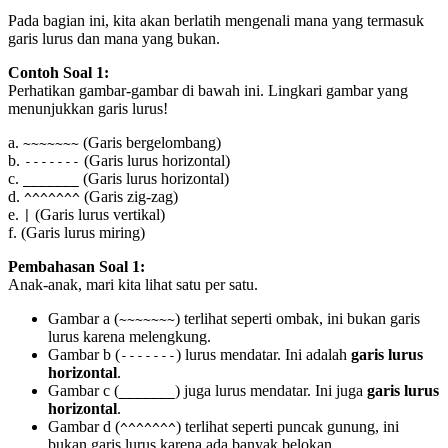
Pada bagian ini, kita akan berlatih mengenali mana yang termasuk
garis lurus dan mana yang bukan.
Contoh Soal 1:
Perhatikan gambar-gambar di bawah ini. Lingkari gambar yang
menunjukkan garis lurus!
a.
(Garis bergelombang)
~~~~~~~
b.
(Garis lurus horizontal)
-------
c.
(Garis lurus horizontal)
_______
d.
(Garis zig-zag)
^^^^^^^
e.
(Garis lurus vertikal)
|
f.
(Garis lurus miring)
Pembahasan Soal 1:
Anak-anak, mari kita lihat satu per satu.
Gambar a (
) terlihat seperti ombak, ini bukan garis
~~~~~~~
lurus karena melengkung.
Gambar b (
) lurus mendatar. Ini adalah
garis lurus
-------
horizontal
.
Gambar c (
) juga lurus mendatar. Ini juga
garis lurus
_______
horizontal
.
Gambar d (
) terlihat seperti puncak gunung, ini
^^^^^^^
bukan garis lurus karena ada banyak belokan.