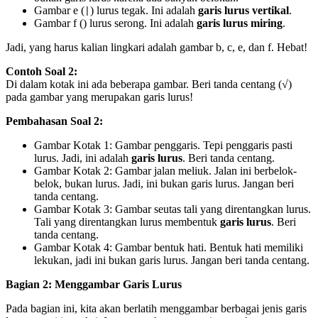
Gambar e (
) lurus tegak. Ini adalah
garis lurus vertikal
.
|
Gambar f (
) lurus serong. Ini adalah
garis lurus miring
.
Jadi, yang harus kalian lingkari adalah gambar b, c, e, dan f. Hebat!
Contoh Soal 2:
Di dalam kotak ini ada beberapa gambar. Beri tanda centang (√)
pada gambar yang merupakan garis lurus!
Pembahasan Soal 2:
Gambar Kotak 1: Gambar penggaris. Tepi penggaris pasti
lurus. Jadi, ini adalah
garis lurus
. Beri tanda centang.
Gambar Kotak 2: Gambar jalan meliuk. Jalan ini berbelok-
belok, bukan lurus. Jadi, ini bukan garis lurus. Jangan beri
tanda centang.
Gambar Kotak 3: Gambar seutas tali yang direntangkan lurus.
Tali yang direntangkan lurus membentuk
garis lurus
. Beri
tanda centang.
Gambar Kotak 4: Gambar bentuk hati. Bentuk hati memiliki
lekukan, jadi ini bukan garis lurus. Jangan beri tanda centang.
Bagian 2: Menggambar Garis Lurus
Pada bagian ini, kita akan berlatih menggambar berbagai jenis garis