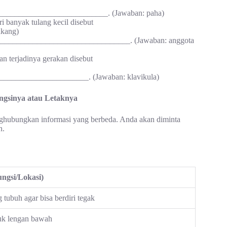
______________________________. (Jawaban: paha)
i banyak tulang kecil disebut
akang)
ng _________________________________. (Jawaban: anggota
n terjadinya gerakan disebut
_______________________. (Jawaban: klavikula)
gsinya atau Letaknya
ghubungkan informasi yang berbeda. Anda akan diminta
n.
ngsi/Lokasi)
tubuh agar bisa berdiri tegak
k lengan bawah