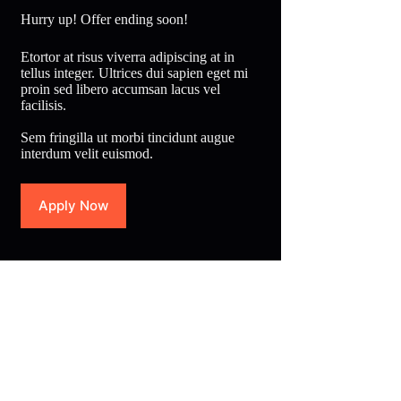
Hurry up! Offer ending soon!
Etortor at risus viverra adipiscing at in
tellus integer. Ultrices dui sapien eget mi
proin sed libero accumsan lacus vel
facilisis.
Sem fringilla ut morbi tincidunt augue
interdum velit euismod.
Apply Now