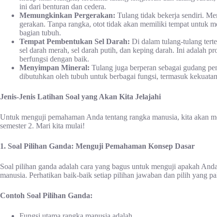
ini dari benturan dan cedera.
Memungkinkan Pergerakan:
Tulang tidak bekerja sendiri. M
gerakan. Tanpa rangka, otot tidak akan memiliki tempat untuk
bagian tubuh.
Tempat Pembentukan Sel Darah:
Di dalam tulang-tulang tert
sel darah merah, sel darah putih, dan keping darah. Ini adalah 
berfungsi dengan baik.
Menyimpan Mineral:
Tulang juga berperan sebagai gudang pen
dibutuhkan oleh tubuh untuk berbagai fungsi, termasuk kekuatan t
Jenis-Jenis Latihan Soal yang Akan Kita Jelajahi
Untuk menguji pemahaman Anda tentang rangka manusia, kita akan men
semester 2. Mari kita mulai!
1. Soal Pilihan Ganda: Menguji Pemahaman Konsep Dasar
Soal pilihan ganda adalah cara yang bagus untuk menguji apakah And
manusia. Perhatikan baik-baik setiap pilihan jawaban dan pilih yang pal
Contoh Soal Pilihan Ganda:
Fungsi utama rangka manusia adalah…