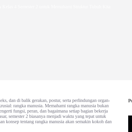
A Kelas 4 Semester 2 untuk Memahami Struktur Tubuh Kita
ks, dan di balik gerakan, postur, serta perlindungan organ-
P
at krusial: rangka manusia. Memahami rangka manusia bukan
ngerti fungsi, peran, dan bagaimana setiap bagian bekerja
ar, semester 2 biasanya menjadi waktu yang tepat untuk
aman konsep tentang rangka manusia akan semakin kokoh dan