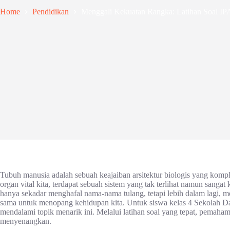
Home
Pendidikan
Menggali Kekuatan Rangka: Latihan Soal IP
Tubuh manusia adalah sebuah keajaiban arsitektur biologis yang komple
organ vital kita, terdapat sebuah sistem yang tak terlihat namun sang
hanya sekadar menghafal nama-nama tulang, tetapi lebih dalam lagi, me
sama untuk menopang kehidupan kita. Untuk siswa kelas 4 Sekolah Das
mendalami topik menarik ini. Melalui latihan soal yang tepat, pemah
menyenangkan.