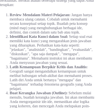
berkualitas. Berikut adalah beberapa strategi yang dapat Anda
terapkan:
Review Mendalam Materi Pelajaran:
Jangan hanya
membaca ulang catatan. Cobalah untuk memahami
secara konseptual setiap topik. Buatlah peta konsep
(mind map) yang menghubungkan berbagai ide,
definisi, dan contoh dalam satu bab atau topik.
Identifikasi Kata Kunci dalam Soal:
Setiap soal esai
memiliki kata kunci yang mengarahkan jenis jawaban
yang diharapkan. Perhatikan kata-kata seperti:
"jelaskan", "analisislah", "bandingkan", "evaluasilah",
"diskusikan", "apa saja dampak", "mengapa",
"bagaimana". Memahami instruksi ini akan membantu
Anda menyusun jawaban yang sesuai.
Latih Kemampuan Berpikir Kritis dan Analitis:
Geografi sangat mengandalkan kemampuan untuk
melihat hubungan sebab-akibat dan memahami proses.
Latih diri Anda untuk bertanya "mengapa" dan
"bagaimana" terhadap fenomena geografis yang Anda
pelajari.
Buat Kerangka Jawaban (Outline):
Sebelum mulai
menulis, buatlah kerangka jawaban. Ini akan membantu
Anda mengorganisir ide-ide, memastikan alur logika
yang koheren, dan mencegah Anda melupakan poin-