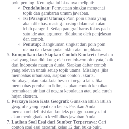
poin penting. Kerangka ini biasanya meliputi:
Pendahuluan:
Pernyataan singkat mengenai
topik dan gambaran umum jawaban.
Isi (Paragraf Utama):
Poin-poin utama yang
akan dibahas, masing-masing dalam satu atau
lebih paragraf. Setiap paragraf harus fokus pada
satu ide atau argumen, didukung oleh penjelasan
dan contoh.
Penutup:
Rangkuman singkat dari poin-poin
utama dan kesimpulan akhir atau implikasi.
Kumpulkan dan Siapkan Contoh Konkret:
Jawaban
esai yang kuat didukung oleh contoh-contoh nyata, baik
dari Indonesia maupun dunia. Siapkan daftar contoh
yang relevan untuk setiap topik utama. Misalnya, jika
membahas urbanisasi, siapkan contoh Jakarta,
Surabaya, atau kota-kota besar di negara lain. Jika
membahas perubahan iklim, siapkan contoh kenaikan
permukaan air laut di negara kepulauan atau pola curah
hujan ekstrem.
Perkaya Kosa Kata Geografi:
Gunakan istilah-istilah
geografis yang tepat dan benar. Pastikan Anda
memahami definisi dan konteks penggunaannya. Ini
akan meningkatkan kredibilitas jawaban Anda.
Latihan Soal Esai dari Sumber Terpercaya:
Cari
contoh soal esai geografi kelas 12 dari buku-buku