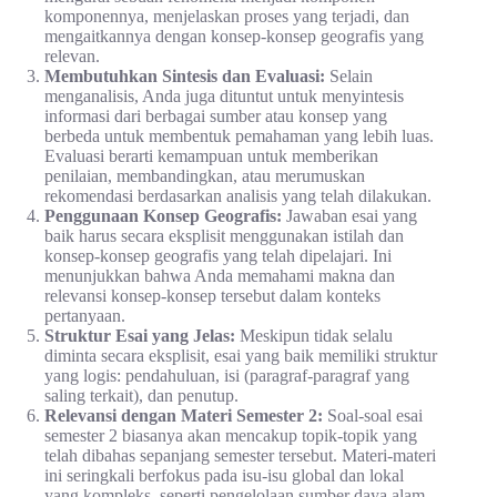
komponennya, menjelaskan proses yang terjadi, dan
mengaitkannya dengan konsep-konsep geografis yang
relevan.
Membutuhkan Sintesis dan Evaluasi:
Selain
menganalisis, Anda juga dituntut untuk menyintesis
informasi dari berbagai sumber atau konsep yang
berbeda untuk membentuk pemahaman yang lebih luas.
Evaluasi berarti kemampuan untuk memberikan
penilaian, membandingkan, atau merumuskan
rekomendasi berdasarkan analisis yang telah dilakukan.
Penggunaan Konsep Geografis:
Jawaban esai yang
baik harus secara eksplisit menggunakan istilah dan
konsep-konsep geografis yang telah dipelajari. Ini
menunjukkan bahwa Anda memahami makna dan
relevansi konsep-konsep tersebut dalam konteks
pertanyaan.
Struktur Esai yang Jelas:
Meskipun tidak selalu
diminta secara eksplisit, esai yang baik memiliki struktur
yang logis: pendahuluan, isi (paragraf-paragraf yang
saling terkait), dan penutup.
Relevansi dengan Materi Semester 2:
Soal-soal esai
semester 2 biasanya akan mencakup topik-topik yang
telah dibahas sepanjang semester tersebut. Materi-materi
ini seringkali berfokus pada isu-isu global dan lokal
yang kompleks, seperti pengelolaan sumber daya alam,