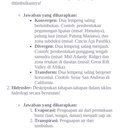
ditimbulkannya!
Jawaban yang diharapkan:
Konvergen:
Dua lempeng saling
bertumbukan. Contoh: pembentukan
pegunungan lipatan (misal: Himalaya),
palung laut (misal: Palung Mariana), dan
zona subduksi (misal: Cincin Api Pasifik).
Divergen:
Dua lempeng saling menjauh.
Contoh: pembentukan punggung tengah
samudra (misal: Mid-Atlantic Ridge) dan
zona retakan di daratan (misal: Great Rift
Valley di Afrika).
Transform:
Dua lempeng saling bergeser
horizontal. Contoh: Sesar San Andreas di
California.
Hidrosfer:
Deskripsikan tahapan-tahapan dalam siklus
hidrologi secara berurutan!
Jawaban yang diharapkan:
Evaporasi:
Penguapan air dari permukaan
bumi (laut, sungai, danau) menjadi uap air.
Transpirasi:
Penguapan air dari
tumbuhan.