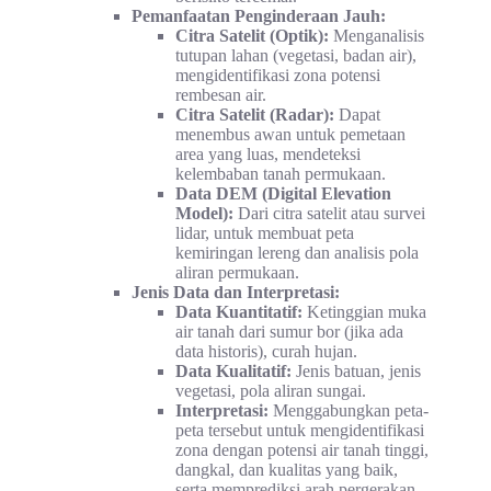
Pemanfaatan Penginderaan Jauh:
Citra Satelit (Optik):
Menganalisis
tutupan lahan (vegetasi, badan air),
mengidentifikasi zona potensi
rembesan air.
Citra Satelit (Radar):
Dapat
menembus awan untuk pemetaan
area yang luas, mendeteksi
kelembaban tanah permukaan.
Data DEM (Digital Elevation
Model):
Dari citra satelit atau survei
lidar, untuk membuat peta
kemiringan lereng dan analisis pola
aliran permukaan.
Jenis Data dan Interpretasi:
Data Kuantitatif:
Ketinggian muka
air tanah dari sumur bor (jika ada
data historis), curah hujan.
Data Kualitatif:
Jenis batuan, jenis
vegetasi, pola aliran sungai.
Interpretasi:
Menggabungkan peta-
peta tersebut untuk mengidentifikasi
zona dengan potensi air tanah tinggi,
dangkal, dan kualitas yang baik,
serta memprediksi arah pergerakan