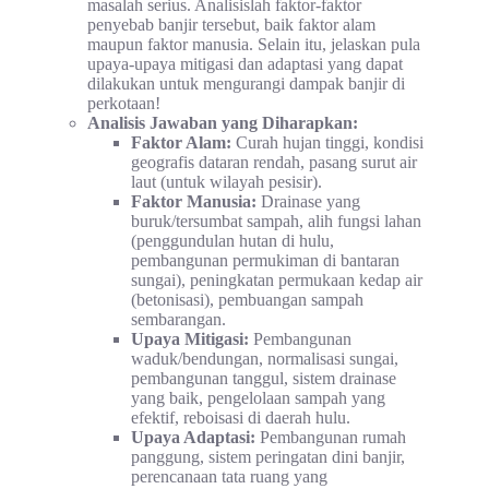
masalah serius. Analisislah faktor-faktor
penyebab banjir tersebut, baik faktor alam
maupun faktor manusia. Selain itu, jelaskan pula
upaya-upaya mitigasi dan adaptasi yang dapat
dilakukan untuk mengurangi dampak banjir di
perkotaan!
Analisis Jawaban yang Diharapkan:
Faktor Alam:
Curah hujan tinggi, kondisi
geografis dataran rendah, pasang surut air
laut (untuk wilayah pesisir).
Faktor Manusia:
Drainase yang
buruk/tersumbat sampah, alih fungsi lahan
(penggundulan hutan di hulu,
pembangunan permukiman di bantaran
sungai), peningkatan permukaan kedap air
(betonisasi), pembuangan sampah
sembarangan.
Upaya Mitigasi:
Pembangunan
waduk/bendungan, normalisasi sungai,
pembangunan tanggul, sistem drainase
yang baik, pengelolaan sampah yang
efektif, reboisasi di daerah hulu.
Upaya Adaptasi:
Pembangunan rumah
panggung, sistem peringatan dini banjir,
perencanaan tata ruang yang