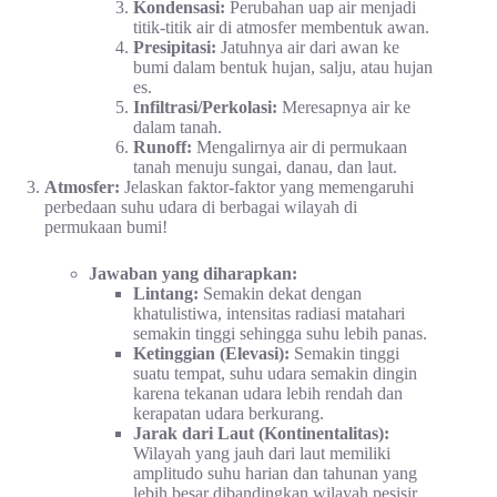
Kondensasi:
Perubahan uap air menjadi
titik-titik air di atmosfer membentuk awan.
Presipitasi:
Jatuhnya air dari awan ke
bumi dalam bentuk hujan, salju, atau hujan
es.
Infiltrasi/Perkolasi:
Meresapnya air ke
dalam tanah.
Runoff:
Mengalirnya air di permukaan
tanah menuju sungai, danau, dan laut.
Atmosfer:
Jelaskan faktor-faktor yang memengaruhi
perbedaan suhu udara di berbagai wilayah di
permukaan bumi!
Jawaban yang diharapkan:
Lintang:
Semakin dekat dengan
khatulistiwa, intensitas radiasi matahari
semakin tinggi sehingga suhu lebih panas.
Ketinggian (Elevasi):
Semakin tinggi
suatu tempat, suhu udara semakin dingin
karena tekanan udara lebih rendah dan
kerapatan udara berkurang.
Jarak dari Laut (Kontinentalitas):
Wilayah yang jauh dari laut memiliki
amplitudo suhu harian dan tahunan yang
lebih besar dibandingkan wilayah pesisir