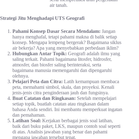
air tanah.
Strategi Jitu Menghadapi UTS Geografi
Pahami Konsep Dasar Secara Mendalam:
Jangan
hanya menghafal, tetapi pahami makna di balik setiap
konsep. Mengapa lempeng bergerak? Bagaimana siklus
air bekerja? Apa yang menyebabkan perbedaan iklim?
Hubungkan Antar Topik:
Geografi adalah ilmu yang
saling terkait. Pahami bagaimana litosfer, hidrosfer,
atmosfer, dan biosfer saling berinteraksi, serta
bagaimana manusia memengaruhi dan dipengaruhi
olehnya.
Pelajari Peta dan Citra:
Latih kemampuan membaca
peta, memahami simbol, skala, dan proyeksi. Kenali
jenis-jenis citra penginderaan jauh dan fungsinya.
Buat Catatan dan Ringkasan:
Setelah mempelajari
setiap topik, buatlah catatan atau ringkasan dalam
bahasa Anda sendiri. Ini membantu memperkuat ingatan
dan pemahaman.
Latihan Soal:
Kerjakan berbagai jenis soal latihan,
baik dari buku paket, LKS, maupun contoh soal seperti
di atas. Analisis jawaban yang benar dan pahami
mengapa jawaban tersebut tepat.