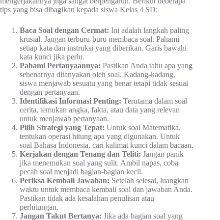
mengerjakannya juga sangat berpengaruh. Berikut beberapa
tips yang bisa dibagikan kepada siswa Kelas 4 SD:
Baca Soal dengan Cermat:
Ini adalah langkah paling
krusial. Jangan terburu-buru membaca soal. Pahami
setiap kata dan instruksi yang diberikan. Garis bawahi
kata kunci jika perlu.
Pahami Pertanyaannya:
Pastikan Anda tahu apa yang
sebenarnya ditanyakan oleh soal. Kadang-kadang,
siswa menjawab sesuatu yang benar tetapi tidak sesuai
dengan pertanyaan.
Identifikasi Informasi Penting:
Terutama dalam soal
cerita, temukan angka, fakta, atau data yang relevan
untuk menjawab pertanyaan.
Pilih Strategi yang Tepat:
Untuk soal Matematika,
tentukan operasi hitung apa yang digunakan. Untuk
soal Bahasa Indonesia, cari kalimat kunci dalam bacaan.
Kerjakan dengan Tenang dan Teliti:
Jangan panik
jika menemukan soal yang sulit. Ambil napas, coba
pecah soal menjadi bagian-bagian kecil.
Periksa Kembali Jawaban:
Setelah selesai, luangkan
waktu untuk membaca kembali soal dan jawaban Anda.
Pastikan tidak ada kesalahan penulisan atau
perhitungan.
Jangan Takut Bertanya:
Jika ada bagian soal yang