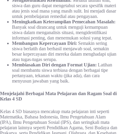
Mengidentifikasi Kelemahan:
Melalui latihan soal,
siswa dan guru dapat mengetahui secara spesifik materi
atau jenis soal mana yang masih sulit. Ini menjadi dasar
untuk pembelajaran remedial atau pengayaan.
Meningkatkan Keterampilan Pemecahan Masalah:
Banyak soal dirancang untuk menguji kemampuan
siswa dalam menganalisis situasi, mengidentifikasi
informasi penting, dan menemukan solusi yang tepat.
Membangun Kepercayaan Diri:
Semakin sering
siswa berlatih dan berhasil menjawab soal, semakin
besar kepercayaan diri mereka dalam menghadapi ujian
atau tugas-tugas serupa.
Membiasakan Diri dengan Format Ujian:
Latihan
soal membantu siswa terbiasa dengan berbagai tipe
pertanyaan, tekanan waktu (jika ada), dan cara
menyusun jawaban yang baik.
Menjelajahi Berbagai Mata Pelajaran dan Ragam Soal di
Kelas 4 SD
Kelas 4 SD biasanya mencakup mata pelajaran inti seperti
Matematika, Bahasa Indonesia, Ilmu Pengetahuan Alam
(IPA), Ilmu Pengetahuan Sosial (IPS), dan seringkali mata
pelajaran lainnya seperti Pendidikan Agama, Seni Budaya dan
Prakarya, serta Pendidikan Jasmani, Olahraga, dan Kesehatan