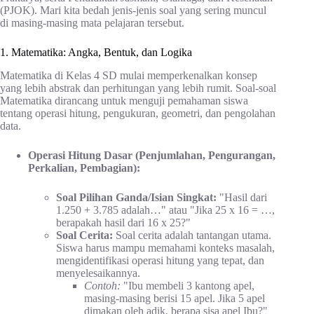
(PJOK). Mari kita bedah jenis-jenis soal yang sering muncul
di masing-masing mata pelajaran tersebut.
1. Matematika: Angka, Bentuk, dan Logika
Matematika di Kelas 4 SD mulai memperkenalkan konsep
yang lebih abstrak dan perhitungan yang lebih rumit. Soal-soal
Matematika dirancang untuk menguji pemahaman siswa
tentang operasi hitung, pengukuran, geometri, dan pengolahan
data.
Operasi Hitung Dasar (Penjumlahan, Pengurangan,
Perkalian, Pembagian):
Soal Pilihan Ganda/Isian Singkat:
"Hasil dari
1.250 + 3.785 adalah…" atau "Jika 25 x 16 = …,
berapakah hasil dari 16 x 25?"
Soal Cerita:
Soal cerita adalah tantangan utama.
Siswa harus mampu memahami konteks masalah,
mengidentifikasi operasi hitung yang tepat, dan
menyelesaikannya.
Contoh:
"Ibu membeli 3 kantong apel,
masing-masing berisi 15 apel. Jika 5 apel
dimakan oleh adik, berapa sisa apel Ibu?"