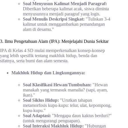
Soal Menyusun Kalimat Menjadi Paragraf:
Diberikan beberapa kalimat acak, siswa diminta
menyusunnya menjadi paragraf yang logis.
Soal Menulis Deskripsi Singkat:
"Tuliskan 3-4
kalimat untuk menggambarkan pemandangan
alam di desamu."
3. Ilmu Pengetahuan Alam (IPA): Menjelajahi Dunia Sekitar
IPA di Kelas 4 SD mulai memperkenalkan konsep-konsep
yang lebih spesifik tentang makhluk hidup, benda dan
sifatnya, serta bumi dan alam semesta.
Makhluk Hidup dan Lingkungannya:
Soal Klasifikasi Hewan/Tumbuhan:
"Hewan
manakah yang termasuk mamalia? (sapi, ayam,
ikan)."
Soal Siklus Hidup:
"Urutkan tahapan
metamorfosis kupu-kupu: telur, ulat, kepompong,
kupu-kupu."
Soal Adaptasi:
"Mengapa daun kaktus berduri?"
(untuk mengurangi penguapan).
Soal Interaksi Makhluk Hidup:
"Hubungan