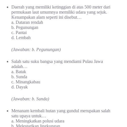
Daerah yang memiliki ketinggian di atas 500 meter dari
permukaan laut umumnya memiliki udara yang sejuk.
Kenampakan alam seperti ini disebut…
a. Dataran rendah
b. Pegunungan
c. Pantai
d. Lembah
(Jawaban: b. Pegunungan)
Salah satu suku bangsa yang mendiami Pulau Jawa
adalah…
a. Batak
b. Sunda
c. Minangkabau
d. Dayak
(Jawaban: b. Sunda)
Menanam kembali hutan yang gundul merupakan salah
satu upaya untuk…
a. Meningkatkan polusi udara
b. Melestarikan lingkungan