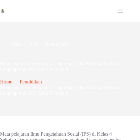
Skip
to
content
Mei 11, 2026
Pendidikan
Menjelajahi Keberagaman Lingkungan dan Budaya: Panduan
Lengkap Soal IPS Kelas 4 Tema 8
Home
Pendidikan
Menjelajahi Keberagaman Lingkungan dan Budaya: Panduan
Lengkap Soal IPS Kelas 4 Tema 8
Mata pelajaran Ilmu Pengetahuan Sosial (IPS) di Kelas 4
Sekolah Dasar memegang peranan penting dalam membentuk