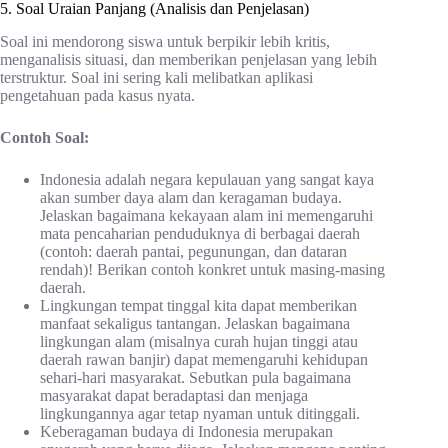
5. Soal Uraian Panjang (Analisis dan Penjelasan)
Soal ini mendorong siswa untuk berpikir lebih kritis,
menganalisis situasi, dan memberikan penjelasan yang lebih
terstruktur. Soal ini sering kali melibatkan aplikasi
pengetahuan pada kasus nyata.
Contoh Soal:
Indonesia adalah negara kepulauan yang sangat kaya
akan sumber daya alam dan keragaman budaya.
Jelaskan bagaimana kekayaan alam ini memengaruhi
mata pencaharian penduduknya di berbagai daerah
(contoh: daerah pantai, pegunungan, dan dataran
rendah)! Berikan contoh konkret untuk masing-masing
daerah.
Lingkungan tempat tinggal kita dapat memberikan
manfaat sekaligus tantangan. Jelaskan bagaimana
lingkungan alam (misalnya curah hujan tinggi atau
daerah rawan banjir) dapat memengaruhi kehidupan
sehari-hari masyarakat. Sebutkan pula bagaimana
masyarakat dapat beradaptasi dan menjaga
lingkungannya agar tetap nyaman untuk ditinggali.
Keberagaman budaya di Indonesia merupakan