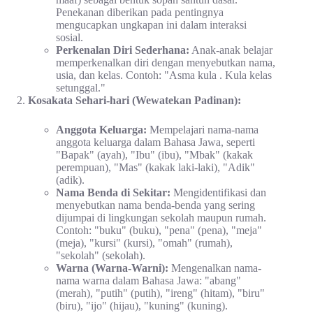
Penekanan diberikan pada pentingnya
mengucapkan ungkapan ini dalam interaksi
sosial.
Perkenalan Diri Sederhana:
Anak-anak belajar
memperkenalkan diri dengan menyebutkan nama,
usia, dan kelas. Contoh: "Asma kula . Kula kelas
setunggal."
Kosakata Sehari-hari (Wewatekan Padinan):
Anggota Keluarga:
Mempelajari nama-nama
anggota keluarga dalam Bahasa Jawa, seperti
"Bapak" (ayah), "Ibu" (ibu), "Mbak" (kakak
perempuan), "Mas" (kakak laki-laki), "Adik"
(adik).
Nama Benda di Sekitar:
Mengidentifikasi dan
menyebutkan nama benda-benda yang sering
dijumpai di lingkungan sekolah maupun rumah.
Contoh: "buku" (buku), "pena" (pena), "meja"
(meja), "kursi" (kursi), "omah" (rumah),
"sekolah" (sekolah).
Warna (Warna-Warni):
Mengenalkan nama-
nama warna dalam Bahasa Jawa: "abang"
(merah), "putih" (putih), "ireng" (hitam), "biru"
(biru), "ijo" (hijau), "kuning" (kuning).