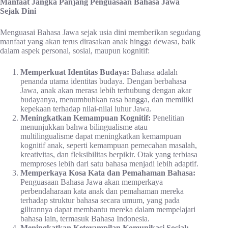
Manfaat Jangka Panjang Penguasaan Bahasa Jawa
Sejak Dini
Menguasai Bahasa Jawa sejak usia dini memberikan segudang
manfaat yang akan terus dirasakan anak hingga dewasa, baik
dalam aspek personal, sosial, maupun kognitif:
Memperkuat Identitas Budaya:
Bahasa adalah
penanda utama identitas budaya. Dengan berbahasa
Jawa, anak akan merasa lebih terhubung dengan akar
budayanya, menumbuhkan rasa bangga, dan memiliki
kepekaan terhadap nilai-nilai luhur Jawa.
Meningkatkan Kemampuan Kognitif:
Penelitian
menunjukkan bahwa bilingualisme atau
multilingualisme dapat meningkatkan kemampuan
kognitif anak, seperti kemampuan pemecahan masalah,
kreativitas, dan fleksibilitas berpikir. Otak yang terbiasa
memproses lebih dari satu bahasa menjadi lebih adaptif.
Memperkaya Kosa Kata dan Pemahaman Bahasa:
Penguasaan Bahasa Jawa akan memperkaya
perbendaharaan kata anak dan pemahaman mereka
terhadap struktur bahasa secara umum, yang pada
gilirannya dapat membantu mereka dalam mempelajari
bahasa lain, termasuk Bahasa Indonesia.
Meningkatkan Keterampilan Komunikasi Sosial: