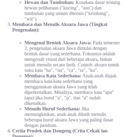
Hewan dan Tumbuhan:
Kosakata dasar tentang
hewan peliharaan ("kucing", "asu") dan
tumbuhan yang umum ditemui ("kembang",
"wit").
Membaca dan Menulis Aksara Jawa (Tingkat
Pengenalan):
Mengenal Bentuk Aksara Jawa:
Pada semester
2, pengenalan aksara Jawa dimulai dengan
bentuk dasar yang sederhana. Fokusnya adalah
mengenali visual dari beberapa aksara, bukan
untuk menulis secara fasih. Contoh: aksara untuk
suku kata "ha", "na", "ca", "ra", "ka".
Membaca Kata Sederhana:
Anak-anak diajak
membaca kata-kata sederhana yang
menggunakan aksara Jawa yang telah
diperkenalkan. Misalnya, membaca kata "apa"
(apa) jika huruf "a", "p", dan "a" sudah
dikenalkan.
Menulis Huruf Sederhana:
Jika
memungkinkan, anak-anak dilatih menulis
beberapa huruf aksara Jawa yang paling dasar
dengan panduan.
Cerita Pendek dan Dongeng (Crita Cekak lan
Dongeng):