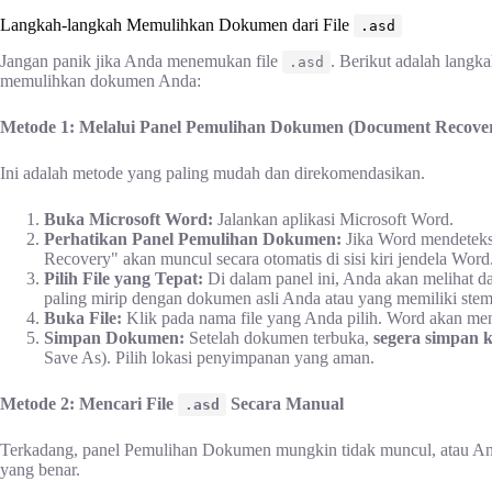
Langkah-langkah Memulihkan Dokumen dari File
.asd
Jangan panik jika Anda menemukan file
. Berikut adalah langk
.asd
memulihkan dokumen Anda:
Metode 1: Melalui Panel Pemulihan Dokumen (Document Recove
Ini adalah metode yang paling mudah dan direkomendasikan.
Buka Microsoft Word:
Jalankan aplikasi Microsoft Word.
Perhatikan Panel Pemulihan Dokumen:
Jika Word mendeteksi
Recovery" akan muncul secara otomatis di sisi kiri jendela Word
Pilih File yang Tepat:
Di dalam panel ini, Anda akan melihat daf
paling mirip dengan dokumen asli Anda atau yang memiliki stem
Buka File:
Klik pada nama file yang Anda pilih. Word akan 
Simpan Dokumen:
Setelah dokumen terbuka,
segera simpan 
Save As). Pilih lokasi penyimpanan yang aman.
Metode 2: Mencari File
Secara Manual
.asd
Terkadang, panel Pemulihan Dokumen mungkin tidak muncul, atau A
yang benar.