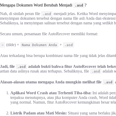
Mengapa Dokumen Word Berubah Menjadi
?
.asd
Nah, di sinilah peran file
menjadi jelas. Ketika Word menyimpan 
.asd
menyimpan dokumen tersebut dengan nama file asli Anda dan ekstens
Sebaliknya, ia menyimpan salinan tersebut dengan nama yang sedikit 
Secara umum, penamaan file AutoRecover memiliki format:
(tilde) +
+
~
Nama Dokumen Anda
.asd
Atau terkadang bisa berupa kombinasi nama file yang tidak jelas dita
Jadi, file
adalah bukti bahwa fitur AutoRecover telah beker
.asd
artian data aslinya rusak atau terhapus. Sebaliknya, file
adalah
.asd
Alasan-alasan utama mengapa Anda mungkin melihat file
a
.asd
Aplikasi Word Crash atau Terhenti Tiba-tiba:
Ini adalah pe
terpaksa menutupnya, atau jika komputer Anda crash, Word t
yang normal. Namun, fitur AutoRecover kemungkinan besar tela
Listrik Padam atau Mati Mesin:
Situasi yang sama berlaku ji