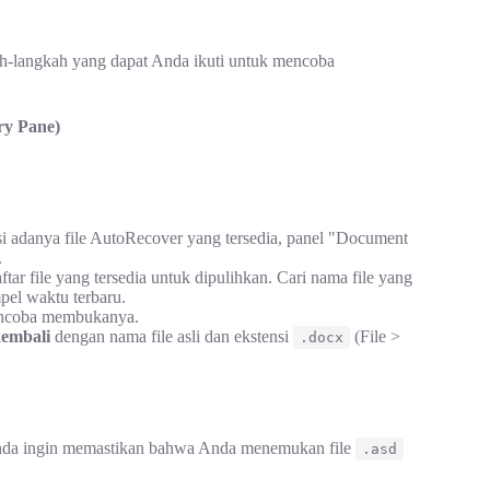
ah-langkah yang dapat Anda ikuti untuk mencoba
ry Pane)
 adanya file AutoRecover yang tersedia, panel "Document
.
tar file yang tersedia untuk dipulihkan. Cari nama file yang
pel waktu terbaru.
mencoba membukanya.
kembali
dengan nama file asli dan ekstensi
(File >
.docx
nda ingin memastikan bahwa Anda menemukan file
.asd