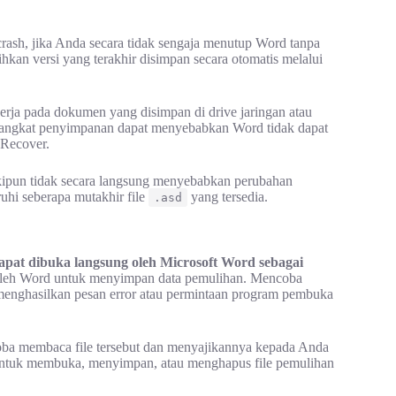
rash, jika Anda secara tidak sengaja menutup Word tanpa
n versi yang terakhir disimpan secara otomatis melalui
rja pada dokumen yang disimpan di drive jaringan atau
erangkat penyimpanan dapat menyebabkan Word tidak dapat
oRecover.
pun tidak secara langsung menyebabkan perubahan
hi seberapa mutakhir file
yang tersedia.
.asd
dapat dibuka langsung oleh Microsoft Word sebagai
n oleh Word untuk menyimpan data pemulihan. Mencoba
nghasilkan pesan error atau permintaan program pembuka
coba membaca file tersebut dan menyajikannya kepada Anda
untuk membuka, menyimpan, atau menghapus file pemulihan