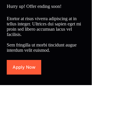
Hurry up! Offer ending soon!
Etortor at risus viverra adipiscing at in
tellus integer. Ultrices dui sapien eget mi
proin sed libero accumsan lacus vel
facilisis.
Sem fringilla ut morbi tincidunt augue
interdum velit euismod.
Apply Now