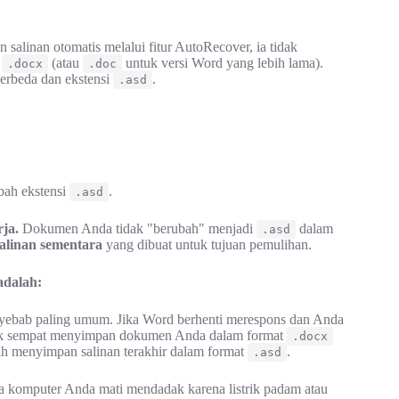
salinan otomatis melalui fitur AutoRecover, ia tidak
i
(atau
untuk versi Word yang lebih lama).
.docx
.doc
berbeda dan ekstensi
.
.asd
mbah ekstensi
.
.asd
ja.
Dokumen Anda tidak "berubah" menjadi
dalam
.asd
salinan sementara
yang dibuat untuk tujuan pemulihan.
dalah:
nyebab paling umum. Jika Word berhenti merespons dan Anda
idak sempat menyimpan dokumen Anda dalam format
.docx
h menyimpan salinan terakhir dalam format
.
.asd
ka komputer Anda mati mendadak karena listrik padam atau