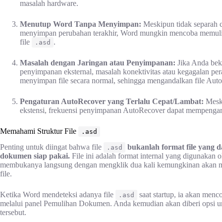
masalah hardware.
Menutup Word Tanpa Menyimpan:
Meskipun tidak separah c
menyimpan perubahan terakhir, Word mungkin mencoba memulihka
file
.
.asd
Masalah dengan Jaringan atau Penyimpanan:
Jika Anda beke
penyimpanan eksternal, masalah konektivitas atau kegagalan p
menyimpan file secara normal, sehingga mengandalkan file Aut
Pengaturan AutoRecover yang Terlalu Cepat/Lambat:
Meski
ekstensi, frekuensi penyimpanan AutoRecover dapat mempengaru
Memahami Struktur File
.asd
Penting untuk diingat bahwa file
bukanlah format file yang 
.asd
dokumen siap pakai.
File ini adalah format internal yang digunaka
membukanya langsung dengan mengklik dua kali kemungkinan akan me
file.
Ketika Word mendeteksi adanya file
saat startup, ia akan men
.asd
melalui panel Pemulihan Dokumen. Anda kemudian akan diberi opsi 
tersebut.