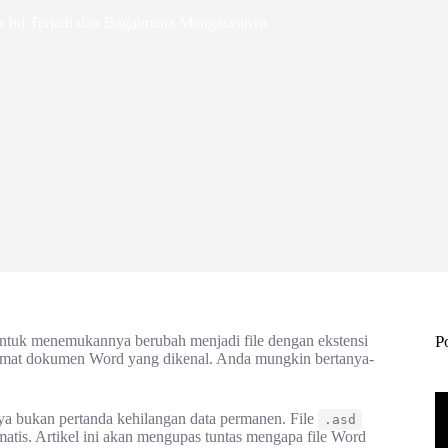
a Ini Terjadi dan Bagaimana Mengatasinya
uk menemukannya berubah menjadi file dengan ekstensi
P
mat dokumen Word yang dikenal. Anda mungkin bertanya-
nya bukan pertanda kehilangan data permanen. File
.asd
atis. Artikel ini akan mengupas tuntas mengapa file Word