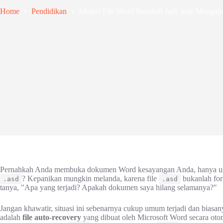
Home
Pendidikan
Misteri File Word Berubah Jadi .asd: Mengap
Pernahkah Anda membuka dokumen Word kesayangan Anda, hanya unt
? Kepanikan mungkin melanda, karena file
bukanlah for
.asd
.asd
tanya, "Apa yang terjadi? Apakah dokumen saya hilang selamanya?"
Jangan khawatir, situasi ini sebenarnya cukup umum terjadi dan biasa
adalah
file auto-recovery
yang dibuat oleh Microsoft Word secara otom