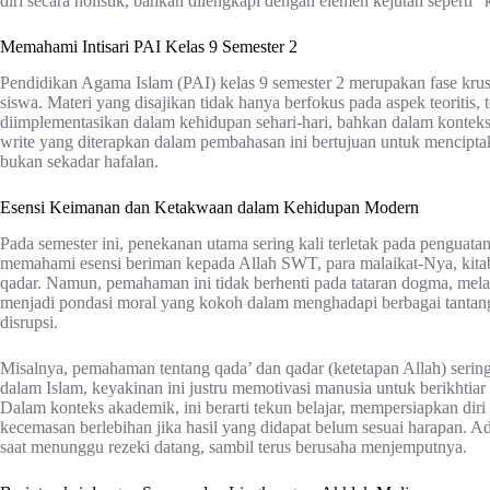
diri secara holistik, bahkan dilengkapi dengan elemen kejutan seperti "
Memahami Intisari PAI Kelas 9 Semester 2
Pendidikan Agama Islam (PAI) kelas 9 semester 2 merupakan fase kr
siswa. Materi yang disajikan tidak hanya berfokus pada aspek teoritis, t
diimplementasikan dalam kehidupan sehari-hari, bahkan dalam kontek
write yang diterapkan dalam pembahasan ini bertujuan untuk mencip
bukan sekadar hafalan.
Esensi Keimanan dan Ketakwaan dalam Kehidupan Modern
Pada semester ini, penekanan utama sering kali terletak pada penguat
memahami esensi beriman kepada Allah SWT, para malaikat-Nya, kitab-k
qadar. Namun, pemahaman ini tidak berhenti pada tataran dogma, mela
menjadi pondasi moral yang kokoh dalam menghadapi berbagai tanta
disrupsi.
Misalnya, pemahaman tentang qada’ dan qadar (ketetapan Allah) sering 
dalam Islam, keyakinan ini justru memotivasi manusia untuk berikhtia
Dalam konteks akademik, ini berarti tekun belajar, mempersiapkan diri
kecemasan berlebihan jika hasil yang didapat belum sesuai harapan. Ad
saat menunggu rezeki datang, sambil terus berusaha menjemputnya.