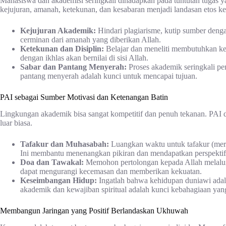
Mahasiswa dan akademisi seringkali dihadapkan pada tuntutan tugas yang
kejujuran, amanah, ketekunan, dan kesabaran menjadi landasan etos ke
Kejujuran Akademik:
Hindari plagiarisme, kutip sumber dengan
cerminan dari amanah yang diberikan Allah.
Ketekunan dan Disiplin:
Belajar dan meneliti membutuhkan ke
dengan ikhlas akan bernilai di sisi Allah.
Sabar dan Pantang Menyerah:
Proses akademik seringkali pe
pantang menyerah adalah kunci untuk mencapai tujuan.
PAI sebagai Sumber Motivasi dan Ketenangan Batin
Lingkungan akademik bisa sangat kompetitif dan penuh tekanan. PAI 
luar biasa.
Tafakur dan Muhasabah:
Luangkan waktu untuk tafakur (mere
Ini membantu menenangkan pikiran dan mendapatkan perspektif 
Doa dan Tawakal:
Memohon pertolongan kepada Allah melalui d
dapat mengurangi kecemasan dan memberikan kekuatan.
Keseimbangan Hidup:
Ingatlah bahwa kehidupan duniawi adal
akademik dan kewajiban spiritual adalah kunci kebahagiaan yang
Membangun Jaringan yang Positif Berlandaskan Ukhuwah