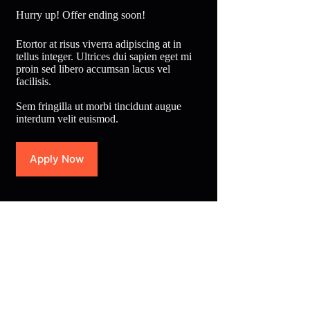
Hurry up! Offer ending soon!
Etortor at risus viverra adipiscing at in
tellus integer. Ultrices dui sapien eget mi
proin sed libero accumsan lacus vel
facilisis.
Sem fringilla ut morbi tincidunt augue
interdum velit euismod.
Apply Now