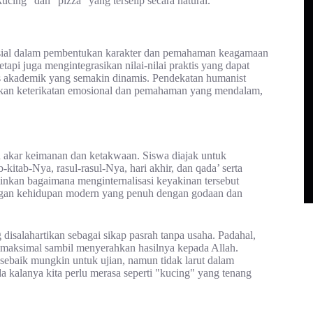
kucing" dan "pizza" yang terselip secara natural.
usial dalam pembentukan karakter dan pemahaman keagamaan
etapi juga mengintegrasikan nilai-nilai praktis yang dapat
s akademik yang semakin dinamis. Pendekatan humanist
takan keterikatan emosional dan pemahaman yang mendalam,
an akar keimanan dan ketakwaan. Siswa diajak untuk
itab-Nya, rasul-rasul-Nya, hari akhir, dan qada’ serta
inkan bagaimana menginternalisasi keyakinan tersebut
ngan kehidupan modern yang penuh dengan godaan dan
disalahartikan sebagai sikap pasrah tanpa usaha. Padahal,
r maksimal sambil menyerahkan hasilnya kepada Allah.
 sebaik mungkin untuk ujian, namun tidak larut dalam
a kalanya kita perlu merasa seperti "kucing" yang tenang