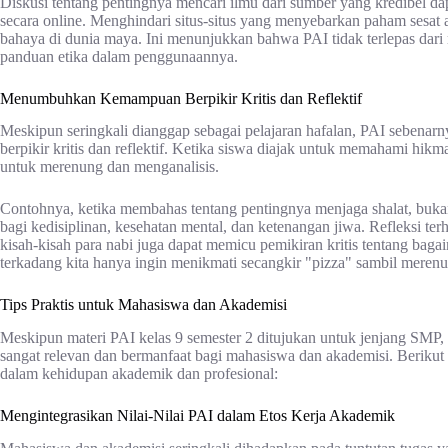
Diskusi tentang pentingnya mencari ilmu dari sumber yang kredibel dap
secara online. Menghindari situs-situs yang menyebarkan paham sesat at
bahaya di dunia maya. Ini menunjukkan bahwa PAI tidak terlepas dar
panduan etika dalam penggunaannya.
Menumbuhkan Kemampuan Berpikir Kritis dan Reflektif
Meskipun seringkali dianggap sebagai pelajaran hafalan, PAI seben
berpikir kritis dan reflektif. Ketika siswa diajak untuk memahami hikm
untuk merenung dan menganalisis.
Contohnya, ketika membahas tentang pentingnya menjaga shalat, bukan
bagi kedisiplinan, kesehatan mental, dan ketenangan jiwa. Refleksi te
kisah-kisah para nabi juga dapat memicu pemikiran kritis tentang b
terkadang kita hanya ingin menikmati secangkir "pizza" sambil mere
Tips Praktis untuk Mahasiswa dan Akademisi
Meskipun materi PAI kelas 9 semester 2 ditujukan untuk jenjang SMP,
sangat relevan dan bermanfaat bagi mahasiswa dan akademisi. Berikut 
dalam kehidupan akademik dan profesional:
Mengintegrasikan Nilai-Nilai PAI dalam Etos Kerja Akademik