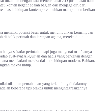
at dikaitkan dengan cara mencari tafsir Al-Qur’an atau hadis
au konten negatif adalah bagian dari menjaga diri dari
i realitas kehidupan kontemporer, bahkan mampu memberikan
arnya memiliki potensi besar untuk menumbuhkan kemampuan
ah di balik perintah dan larangan agama, mereka dituntut
 hanya sekadar perintah, tetapi juga mengenai manfaatnya
rhadap ayat-ayat Al-Qur’an dan hadis yang berkaitan dengan
agaimana meneladani mereka dalam kehidupan modern. Bahkan,
nungkan makna hidup.
 nilai-nilai dan pemahaman yang terkandung di dalamnya
adalah beberapa tips praktis untuk mengintegrasikannya