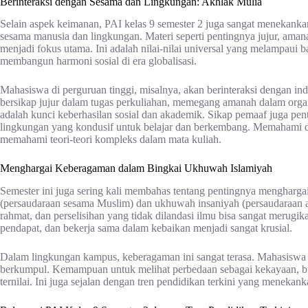
Berinteraksi dengan Sesama dan Lingkungan: Akhlak Mulia
Selain aspek keimanan, PAI kelas 9 semester 2 juga sangat menekanka
sesama manusia dan lingkungan. Materi seperti pentingnya jujur, amana
menjadi fokus utama. Ini adalah nilai-nilai universal yang melampaui 
membangun harmoni sosial di era globalisasi.
Mahasiswa di perguruan tinggi, misalnya, akan berinteraksi dengan in
bersikap jujur dalam tugas perkuliahan, memegang amanah dalam organ
adalah kunci keberhasilan sosial dan akademik. Sikap pemaaf juga p
lingkungan yang kondusif untuk belajar dan berkembang. Memahami d
memahami teori-teori kompleks dalam mata kuliah.
Menghargai Keberagaman dalam Bingkai Ukhuwah Islamiyah
Semester ini juga sering kali membahas tentang pentingnya mengharg
(persaudaraan sesama Muslim) dan ukhuwah insaniyah (persaudaraan 
rahmat, dan perselisihan yang tidak dilandasi ilmu bisa sangat merug
pendapat, dan bekerja sama dalam kebaikan menjadi sangat krusial.
Dalam lingkungan kampus, keberagaman ini sangat terasa. Mahasiswa d
berkumpul. Kemampuan untuk melihat perbedaan sebagai kekayaan, bu
ternilai. Ini juga sejalan dengan tren pendidikan terkini yang menekank