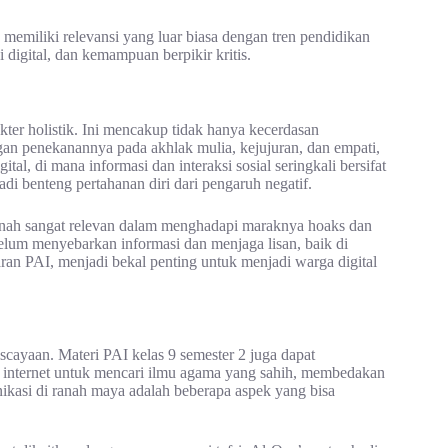
memiliki relevansi yang luar biasa dengan tren pendidikan
 digital, dan kemampuan berpikir kritis.
r holistik. Ini mencakup tidak hanya kecerdasan
dengan penekanannya pada akhlak mulia, kejujuran, dan empati,
tal, di mana informasi dan interaksi sosial seringkali bersifat
adi benteng pertahanan diri dari pengaruh negatif.
itnah sangat relevan dalam menghadapi maraknya hoaks dan
ebelum menyebarkan informasi dan menjaga lisan, baik di
an PAI, menjadi bekal penting untuk menjadi warga digital
iscayaan. Materi PAI kelas 9 semester 2 juga dapat
n internet untuk mencari ilmu agama yang sahih, membedakan
ikasi di ranah maya adalah beberapa aspek yang bisa