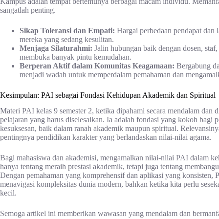
Kampus adalah tempat bertemunya berbagai macam individu. Memanf
sangatlah penting.
Sikap Toleransi dan Empati:
Hargai perbedaan pendapat dan l
mereka yang sedang kesulitan.
Menjaga Silaturahmi:
Jalin hubungan baik dengan dosen, staf
membuka banyak pintu kemudahan.
Berperan Aktif dalam Komunitas Keagamaan:
Bergabung dal
menjadi wadah untuk memperdalam pemahaman dan mengamalkan n
Kesimpulan: PAI sebagai Fondasi Kehidupan Akademik dan Spiritual
Materi PAI kelas 9 semester 2, ketika dipahami secara mendalam dan d
pelajaran yang harus diselesaikan. Ia adalah fondasi yang kokoh bagi
kesuksesan, baik dalam ranah akademik maupun spiritual. Relevansiny
pentingnya pendidikan karakter yang berlandaskan nilai-nilai agama.
Bagi mahasiswa dan akademisi, mengamalkan nilai-nilai PAI dalam kehi
hanya tentang meraih prestasi akademik, tetapi juga tentang memban
Dengan pemahaman yang komprehensif dan aplikasi yang konsisten, P
menavigasi kompleksitas dunia modern, bahkan ketika kita perlu sese
kecil.
Semoga artikel ini memberikan wawasan yang mendalam dan bermanfaat