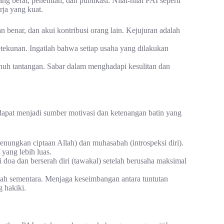
 berat, penelitian, dan publikasi. Nilai-nilai PAI seperti
rja yang kuat.
 benar, dan akui kontribusi orang lain. Kejujuran adalah
tekunan. Ingatlah bahwa setiap usaha yang dilakukan
nuh tantangan. Sabar dalam menghadapi kesulitan dan
dapat menjadi sumber motivasi dan ketenangan batin yang
nungkan ciptaan Allah) dan muhasabah (introspeksi diri).
yang lebih luas.
oa dan berserah diri (tawakal) setelah berusaha maksimal
ah sementara. Menjaga keseimbangan antara tuntutan
 hakiki.