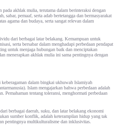
n pada akhlak mulia, terutama dalam berinteraksi dengan
h, sabar, pemaaf, serta adab bertetangga dan bermasyarakat
batas agama dan budaya, serta sangat relevan dalam
dividu dari berbagai latar belakang. Kemampuan untuk
isasi, serta bersabar dalam menghadapi perbedaan pendapat
enting untuk menjaga hubungan baik dan menciptakan
an menerapkan akhlak mulia ini sama pentingnya dengan
ai keberagaman dalam bingkai ukhuwah Islamiyah
antarmanusia). Islam mengajarkan bahwa perbedaan adalah
ikan. Pemahaman tentang toleransi, menghormati perbedaan
ari berbagai daerah, suku, dan latar belakang ekonomi
kan sumber konflik, adalah keterampilan hidup yang tak
an pentingnya multikulturalisme dan inklusivitas.