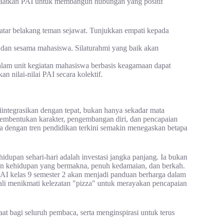
aatkan PAI untuk membangun hubungan yang positif
atar belakang teman sejawat. Tunjukkan empati kepada
, dan sesama mahasiswa. Silaturahmi yang baik akan
am unit kegiatan mahasiswa berbasis keagamaan dapat
ilai-nilai PAI secara kolektif.
iintegrasikan dengan tepat, bukan hanya sekadar mata
 pembentukan karakter, pengembangan diri, dan pencapaian
a dengan tren pendidikan terkini semakin menegaskan betapa
dupan sehari-hari adalah investasi jangka panjang. Ia bukan
gun kehidupan yang bermakna, penuh kedamaian, dan berkah.
AI kelas 9 semester 2 akan menjadi panduan berharga dalam
kali menikmati kelezatan "pizza" untuk merayakan pencapaian
 bagi seluruh pembaca, serta menginspirasi untuk terus