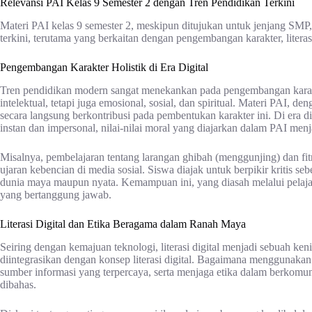
Relevansi PAI Kelas 9 Semester 2 dengan Tren Pendidikan Terkini
Materi PAI kelas 9 semester 2, meskipun ditujukan untuk jenjang SMP, 
terkini, terutama yang berkaitan dengan pengembangan karakter, literasi
Pengembangan Karakter Holistik di Era Digital
Tren pendidikan modern sangat menekankan pada pengembangan karakte
intelektual, tetapi juga emosional, sosial, dan spiritual. Materi PAI, 
secara langsung berkontribusi pada pembentukan karakter ini. Di era digi
instan dan impersonal, nilai-nilai moral yang diajarkan dalam PAI menj
Misalnya, pembelajaran tentang larangan ghibah (menggunjing) dan f
ujaran kebencian di media sosial. Siswa diajak untuk berpikir kritis s
dunia maya maupun nyata. Kemampuan ini, yang diasah melalui pelajar
yang bertanggung jawab.
Literasi Digital dan Etika Beragama dalam Ranah Maya
Seiring dengan kemajuan teknologi, literasi digital menjadi sebuah ken
diintegrasikan dengan konsep literasi digital. Bagaimana menggunaka
sumber informasi yang terpercaya, serta menjaga etika dalam berkomun
dibahas.