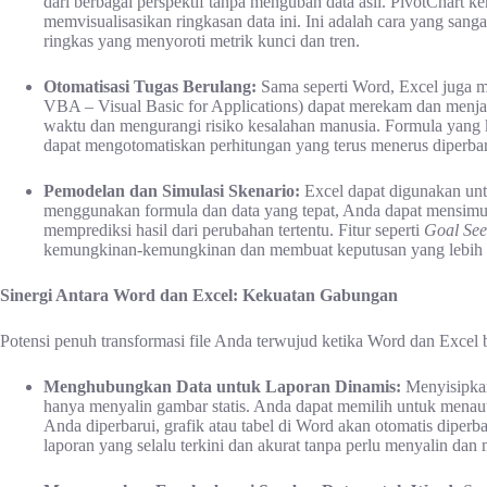
dari berbagai perspektif tanpa mengubah data asli. PivotChart k
memvisualisasikan ringkasan data ini. Ini adalah cara yang sang
ringkas yang menyoroti metrik kunci dan tren.
Otomatisasi Tugas Berulang:
Sama seperti Word, Excel juga
VBA – Visual Basic for Applications) dapat merekam dan menj
waktu dan mengurangi risiko kesalahan manusia. Formula yang 
dapat mengotomatiskan perhitungan yang terus menerus diperbaru
Pemodelan dan Simulasi Skenario:
Excel dapat digunakan un
menggunakan formula dan data yang tepat, Anda dapat mensimula
memprediksi hasil dari perubahan tertentu. Fitur seperti
Goal See
kemungkinan-kemungkinan dan membuat keputusan yang lebih st
Sinergi Antara Word dan Excel: Kekuatan Gabungan
Potensi penuh transformasi file Anda terwujud ketika Word dan Excel 
Menghubungkan Data untuk Laporan Dinamis:
Menyisipkan
hanya menyalin gambar statis. Anda dapat memilih untuk menautkan
Anda diperbarui, grafik atau tabel di Word akan otomatis diperba
laporan yang selalu terkini dan akurat tanpa perlu menyalin dan