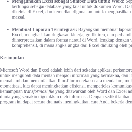
Menggunakan Excel sebagai Sumber Data untuk Word:
Sep
berfungsi sebagai database yang kuat untuk dokumen Word. Dafta
dikelola di Excel, dan kemudian digunakan untuk menghasilkan su
massal.
Membuat Laporan Terintegrasi:
Bayangkan membuat laporan p
Excel, menghasilkan ringkasan kinerja, grafik tren, dan perbandi
diinterpretasikan dalam format naratif di Word, lengkap dengan 
komprehensif, di mana angka-angka dari Excel didukung oleh pen
Kesimpulan
Microsoft Word dan Excel adalah lebih dari sekadar aplikasi perkanto
untuk mengubah data mentah menjadi informasi yang bermakna, dan in
memahami dan memanfaatkan fitur-fitur mereka secara mendalam, mulai
otomatisasi, kita dapat meningkatkan efisiensi, memperjelas komunika
kemampuan
transformasi file
yang ditawarkan oleh Word dan Excel adal
dunia yang semakin digerakkan oleh informasi. Dengan sedikit latih
program ini dapat secara dramatis meningkatkan cara Anda bekerja d