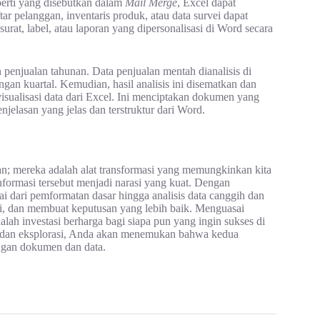
erti yang disebutkan dalam
Mail Merge
, Excel dapat
r pelanggan, inventaris produk, atau data survei dapat
rat, label, atau laporan yang dipersonalisasi di Word secara
enjualan tahunan. Data penjualan mentah dianalisis di
ngan kuartal. Kemudian, hasil analisis ini disematkan dan
visualisasi data dari Excel. Ini menciptakan dokumen yang
jelasan yang jelas dan terstruktur dari Word.
ran; mereka adalah alat transformasi yang memungkinkan kita
formasi tersebut menjadi narasi yang kuat. Dengan
 dari pemformatan dasar hingga analisis data canggih dan
si, dan membuat keputusan yang lebih baik. Menguasai
ah investasi berharga bagi siapa pun yang ingin sukses di
an dan eksplorasi, Anda akan menemukan bahwa kedua
engan dokumen dan data.