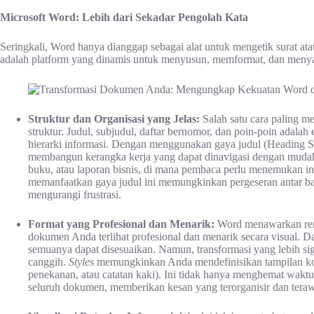
Microsoft Word: Lebih dari Sekadar Pengolah Kata
Seringkali, Word hanya dianggap sebagai alat untuk mengetik surat 
adalah platform yang dinamis untuk menyusun, memformat, dan menyaji
Struktur dan Organisasi yang Jelas:
Salah satu cara paling 
struktur. Judul, subjudul, daftar bernomor, dan poin-poin ada
hierarki informasi. Dengan menggunakan gaya judul (Heading St
membangun kerangka kerja yang dapat dinavigasi dengan mudah. 
buku, atau laporan bisnis, di mana pembaca perlu menemukan inf
memanfaatkan gaya judul ini memungkinkan pergeseran antar b
mengurangi frustrasi.
Format yang Profesional dan Menarik:
Word menawarkan rent
dokumen Anda terlihat profesional dan menarik secara visual. Dar
semuanya dapat disesuaikan. Namun, transformasi yang lebih si
canggih.
Styles
memungkinkan Anda mendefinisikan tampilan konsi
penekanan, atau catatan kaki). Ini tidak hanya menghemat waktu
seluruh dokumen, memberikan kesan yang terorganisir dan teraw