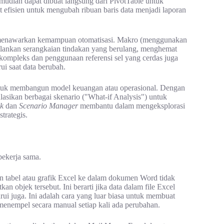
emudian dapat dibuat langsung dari PivotTable untuk
at efisien untuk mengubah ribuan baris data menjadi laporan
 menawarkan kemampuan otomatisasi. Makro (menggunakan
alankan serangkaian tindakan yang berulang, menghemat
kompleks dan penggunaan referensi sel yang cerdas juga
i saat data berubah.
tuk membangun model keuangan atau operasional. Dengan
sikan berbagai skenario ("What-if Analysis") untuk
k
dan
Scenario Manager
membantu dalam mengeksplorasi
rategis.
bekerja sama.
 tabel atau grafik Excel ke dalam dokumen Word tidak
 objek tersebut. Ini berarti jika data dalam file Excel
rui juga. Ini adalah cara yang luar biasa untuk membuat
 menempel secara manual setiap kali ada perubahan.