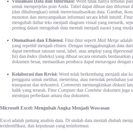
Visualisasi Data dan Informasi:
Word tidak hanya terbatas pad
untuk memperjelas poin Anda. Tabel dapat dibuat dan diformat d
(dan dihubungkan) untuk memvisualisasikan data. Gambar, ikon
monoton dan menyampaikan informasi secara lebih intuitif. Fitu
mengubah daftar teks menjadi diagram visual yang menarik, sepert
penting dalam mengubah data mentah menjadi narasi yang muda
Otomatisasi dan Efisiensi:
Fitur-fitur seperti
Mail Merge
adalah
yang repetitif menjadi efisien. Dengan menggabungkan data dari 
dapat membuat ratusan surat, label, atau amplop yang dipersonal
Isi) dan
Index
(Indeks) yang dibuat secara otomatis berdasarkan
dokumen besar, memastikan pembaca dapat menavigasi dengan
Kolaborasi dan Revisi:
Word telah berkembang menjadi alat kol
pengguna untuk melihat, menerima, atau menolak perubahan yang
transparan dan terkontrol.
Comments
memungkinkan diskusi lang
balik yang terarah. Fitur
Compare
dan
Combine
dokumen juga sa
meninjau perbedaan antara dua dokumen.
Microsoft Excel: Mengubah Angka Menjadi Wawasan
Excel adalah jantung analisis data. Di sinilah data mentah diubah menja
teridentifikasi, dan keputusan yang terinformasi.