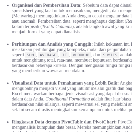
Organisasi dan Pembersihan Data:
Sebelum data dapat dianalis
spreadsheet yang kuat untuk memasukkan, mengedit, dan mengelo
(Menyaring) memungkinkan Anda dengan cepat mengatur data berd
atau anomali. Pembersihan data, seperti menghapus duplikat (
Re
kolom terpisah (
Text to Columns
), adalah langkah awal yang kr
menjadi format yang dapat dianalisis.
Perhitungan dan Analisis yang Canggih:
Inilah kekuatan inti
melakukan perhitungan yang kompleks, mulai dari penjumlahan sed
seperti
,
,
,
, dan
adalah
SUM
AVERAGE
IF
VLOOKUP
SUMIFS
untuk menghitung total, rata-rata, membuat keputusan berdasark
berdasarkan beberapa kriteria. Dengan menguasai fungsi-fungsi
yang memberikan wawasan mendalam.
Visualisasi Data untuk Pemahaman yang Lebih Baik:
Angka-
mengubahnya menjadi visual yang intuitif melalui grafik dan bagan
Excel menawarkan berbagai jenis visualisasi yang dapat disesu
dalam data Anda.
Conditional Formatting
adalah fitur luar bia
berdasarkan nilai-nilainya, seperti mewarnai sel yang melebihi 
sel. Ini secara drastis meningkatkan kemampuan untuk melihat po
Ringkasan Data dengan PivotTable dan PivotChart:
PivotTa
menganalisis kumpulan data besar. Mereka memungkinkan And