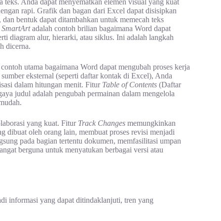
a teks. Anda dapat menyematkan elemen visual yang kuat
engan rapi. Grafik dan bagan dari Excel dapat disisipkan
, dan bentuk dapat ditambahkan untuk memecah teks
r
SmartArt
adalah contoh brilian bagaimana Word dapat
i diagram alur, hierarki, atau siklus. Ini adalah langkah
h dicerna.
 contoh utama bagaimana Word dapat mengubah proses kerja
sumber eksternal (seperti daftar kontak di Excel), Anda
isasi dalam hitungan menit. Fitur
Table of Contents
(Daftar
 gaya judul adalah pengubah permainan dalam mengelola
 mudah.
aborasi yang kuat. Fitur
Track Changes
memungkinkan
 dibuat oleh orang lain, membuat proses revisi menjadi
sung pada bagian tertentu dokumen, memfasilitasi umpan
ngat berguna untuk menyatukan berbagai versi atau
di informasi yang dapat ditindaklanjuti, tren yang