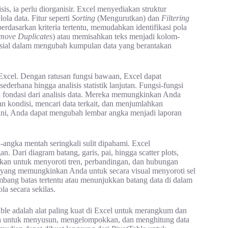
is, ia perlu diorganisir. Excel menyediakan struktur
la data. Fitur seperti
Sorting
(Mengurutkan) dan
Filtering
asarkan kriteria tertentu, memudahkan identifikasi pola
move Duplicates
) atau memisahkan teks menjadi kolom-
usial dalam mengubah kumpulan data yang berantakan
 Excel. Dengan ratusan fungsi bawaan, Excel dapat
erhana hingga analisis statistik lanjutan. Fungsi-fungsi
 fondasi dari analisis data. Mereka memungkinkan Anda
an kondisi, mencari data terkait, dan menjumlahkan
 ini, Anda dapat mengubah lembar angka menjadi laporan
angka mentah seringkali sulit dipahami. Excel
. Dari diagram batang, garis, pai, hingga scatter plots,
aikan untuk menyoroti tren, perbandingan, dan hubungan
sa yang memungkinkan Anda untuk secara visual menyoroti sel
ambang batas tertentu atau menunjukkan batang data di dalam
la secara sekilas.
ble adalah alat paling kuat di Excel untuk merangkum dan
a untuk menyusun, mengelompokkan, dan menghitung data