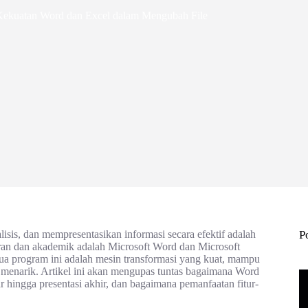
ekuatan Word dan Excel dalam Mengubah File
isis, dan mempresentasikan informasi secara efektif adalah
P
oran dan akademik adalah Microsoft Word dan Microsoft
ua program ini adalah mesin transformasi yang kuat, mampu
menarik. Artikel ini akan mengupas tuntas bagaimana Word
r hingga presentasi akhir, dan bagaimana pemanfaatan fitur-