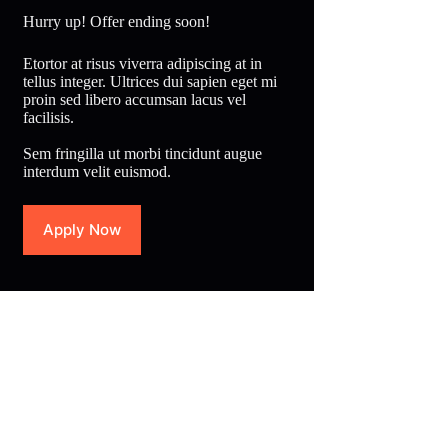
Hurry up! Offer ending soon!
Etortor at risus viverra adipiscing at in
tellus integer. Ultrices dui sapien eget mi
proin sed libero accumsan lacus vel
facilisis.
Sem fringilla ut morbi tincidunt augue
interdum velit euismod.
Apply Now