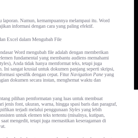
atau laporan. Namun, kemampuannya melampaui itu. Word
kan informasi dengan cara yang paling efektif.
mendasar Word mengubah file adalah dengan memberikan
lah elemen fundamental yang membantu audiens memahami
yles), Anda tidak hanya memformat teks, tetapi juga
Ini sangat krusial untuk dokumen panjang seperti skripsi,
ormasi spesifik dengan cepat. Fitur
Navigation Pane
yang
agian dokumen secara instan, menghemat waktu dan
ang pilihan pemformatan yang luas untuk membuat
i jenis font, ukuran, warna, hingga spasi baris dan paragraf,
gnifikan terjadi melalui penggunaan
Styles
yang lebih
sten untuk elemen teks tertentu (misalnya, kutipan,
 saat mengedit, tetapi juga memastikan keseragaman di
at.